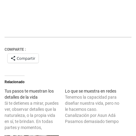
COMPARTE :
Compartir
Relacionado
Tus pasos te muestran los
Lo que se muestra en redes
detalles de la vida
Tenemos la capacidad para
Si te detienes a mirar, puedes
diseñar nuestra vida, pero no
ver, observar detalles que la
le hacemos caso.
naturaleza, o la propia vida
Canalización por Asun Adá
en sí, te brindan. En todas
Pasamos demasiado tiempo
partes y momentos,
pensando, dando vueltas a
podemos descubrir ese
ideas, o haciendo caso a lo