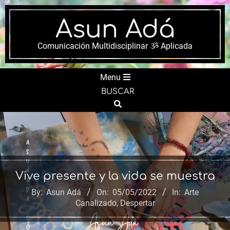
Skip
to
Asun Adá
content
Comunicación Multidisciplinar ૐ Aplicada
Secondary
Menu
Navigation
BUSCAR
Menu
Search
Vive presente y la vida se muestra
By:
Asun Adá
On:
05/05/2022
In:
Arte
Canalizado
,
Despertar