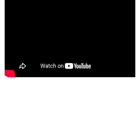
Canalización
©AsunAdá enAmor Agradecida