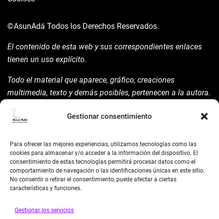
©AsunAdá
Todos los Derechos Reservados.
El contenido de esta web y sus correspondientes enlaces
tienen un uso explícito.
Todo el material que aparece, gráfico, creaciones
multimedia, texto y demás posibles, pertenecen a la autora.
Está prohibida su manipulación sin previo aviso expreso de
Gestionar consentimiento
la mism para ello.
Siempre habrá de nombrarla y reconocer pues su autoría
Para ofrecer las mejores experiencias, utilizamos tecnologías como las
©AsunAdá ​Gracias.
cookies para almacenar y/o acceder a la información del dispositivo. El
consentimiento de estas tecnologías permitirá procesar datos como el
comportamiento de navegación o las identificaciones únicas en este sitio.
No consentir o retirar el consentimiento, puede afectar a ciertas
características y funciones.
Gestionar los servicios