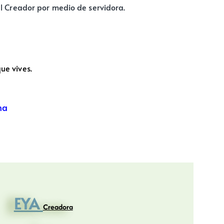
del Creador por medio de servidora.
que vives.
ma
EYA
Creadora