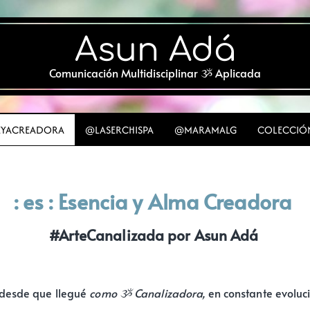
Asun Adá
Comunicación Multidisciplinar ૐ Aplicada
YACREADORA
@LASERCHISPA
@MARAMALG
COLECCIÓ
: es : Esencia y Alma Creadora
#ArteCanalizada por Asun Adá
 desde que llegué
como ૐ Canalizadora,
en constante evoluc