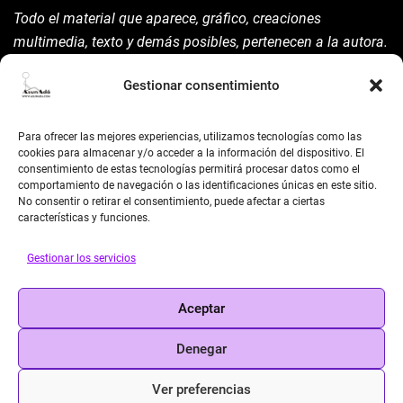
Todo el material que aparece, gráfico, creaciones
multimedia, texto y demás posibles, pertenecen a la autora.
Está prohibida su manipulación sin previo aviso expreso de
Gestionar consentimiento
la mism para ello.
Siempre habrá de nombrarla y reconocer pues su autoría
Para ofrecer las mejores experiencias, utilizamos tecnologías como las
©AsunAdá ​Gracias.
cookies para almacenar y/o acceder a la información del dispositivo. El
consentimiento de estas tecnologías permitirá procesar datos como el
comportamiento de navegación o las identificaciones únicas en este sitio.
No consentir o retirar el consentimiento, puede afectar a ciertas
características y funciones.
Gestionar los servicios
BUSCAR
Aceptar
Search
Denegar
Ver preferencias