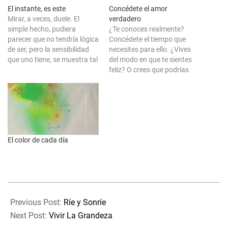
El instante, es este
Concédete el amor
Mirar, a veces, duele. El
verdadero
simple hecho, pudiera
¿Te conoces realmente?
parecer que no tendría lógica
Concédete el tiempo que
de ser, pero la sensibilidad
necesites para ello. ¿Vives
que uno tiene, se muestra tal
del modo en que te sientes
y como realmente nace de
feliz? O crees que podrías
dentro. Sucede incluso más
hacer otras cosas de las
veces, de las que pudieses
cuales no te atreves, o crees
pensar que te podrían
que no es momento, o tal vez
ocurrir. Y es que el Alma está
te repites que no es posible.
llena…
Claramente nada y…
El color de cada día
2020-
08-
Previous Post:
Ríe y Sonríe
05
Next Post:
Vivir La Grandeza