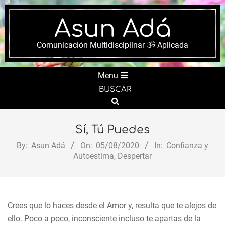
Skip
to
Asun Adá
content
Comunicación Multidisciplinar ૐ Aplicada
Secondary
Menu
Navigation
BUSCAR
Menu
Search
Sí, Tú Puedes
By:
Asun Adá
On:
05/08/2020
In:
Confianza y
Autoestima
,
Despertar
Crees que lo haces desde el Amor y, resulta que te alejos de
ello. Poco a poco, inconsciente incluso te apartas de la