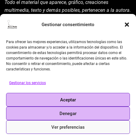
Todo el material que aparece, gráfico, creaciones
multimedia, texto y demás posibles, pertenecen a la autora.
Está prohibida su manipulación sin previo aviso expreso de
Gestionar consentimiento
la mism para ello.
Siempre habrá de nombrarla y reconocer pues su autoría
Para ofrecer las mejores experiencias, utilizamos tecnologías como las
©AsunAdá ​Gracias.
cookies para almacenar y/o acceder a la información del dispositivo. El
consentimiento de estas tecnologías permitirá procesar datos como el
comportamiento de navegación o las identificaciones únicas en este sitio.
No consentir o retirar el consentimiento, puede afectar a ciertas
características y funciones.
Gestionar los servicios
BUSCAR
Aceptar
Search
Denegar
Ver preferencias
© 2026 Asun Adá