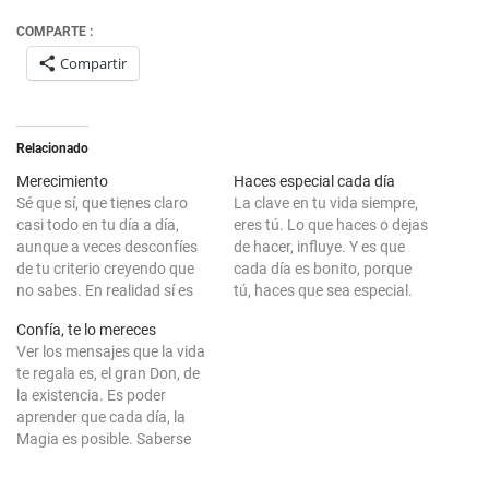
COMPARTE :
Compartir
Relacionado
Merecimiento
Haces especial cada día
Sé que sí, que tienes claro
La clave en tu vida siempre,
casi todo en tu día a día,
eres tú. Lo que haces o dejas
aunque a veces desconfíes
de hacer, influye. Y es que
de tu criterio creyendo que
cada día es bonito, porque
no sabes. En realidad sí es
tú, haces que sea especial.
posible alcanzar ese
Ten presente que, si te
Confía, te lo mereces
reconocimiento de ti mismo,
sientes bien en el momento
Ver los mensajes que la vida
de tu propia verdad, la que te
en que caminas, entonces
te regala es, el gran Don, de
hace estar en paz desde tu
ese recorrido que haces,
la existencia. Es poder
interior. Un…
aunque sea…
aprender que cada día, la
Magia es posible. Saberse
vivo, mientras decides el
siguiente paso que das.