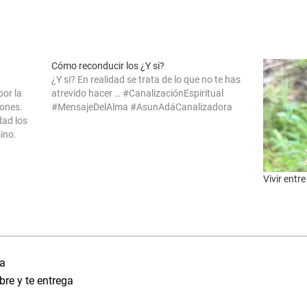
Cómo reconducir los ¿Y si?
¿Y si? En realidad se trata de lo que no te has
or la
atrevido hacer … #CanalizaciónEspiritual
iones.
#MensajeDelAlma #AsunAdáCanalizadora
dad los
ino.
 ir,
Vivir entre
ra
bre y te entrega