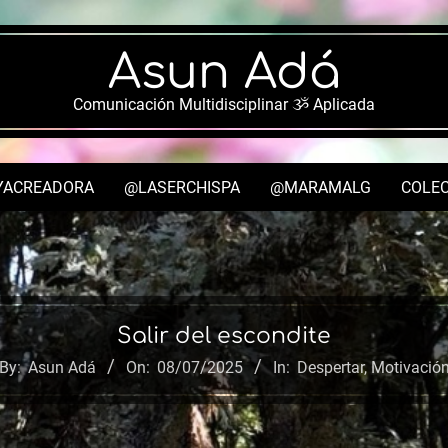
Asun Adá
Comunicación Multidisciplinar ૐ Aplicada
YACREADORA
@LASERCHISPA
@MARAMALG
COLEC
Secondary
Navigation
Menu
Salir del escondite
By:
Asun Adá
On:
08/07/2025
In:
Despertar
,
Motivació