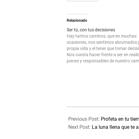
Relacionado
Ser tú, con tus decisiones
Hay tantos caminos, que en muchas
ocasiones, nos sentimos abrumados p
propia vida y el tener que tomar decis
Nos cuesta hacer frente a ser en reali
jueces y responsables de nuestro cam
Creemos que hay otra salida por la que
cuando a priori no nos gustan…
2025-
07-
Previous Post:
Profeta en tu tier
08
Next Post:
La luna llena que te a