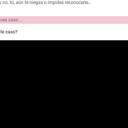
 no, tú, aún te niegas o impides reconocerte…
aces caso …
rle caso?