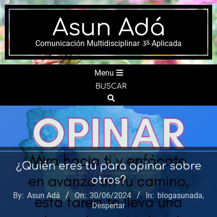
Skip
to
Asun Adá
content
Comunicación Multidisciplinar ૐ Aplicada
Secondary
Menu
Navigation
BUSCAR
Menu
Search
¿Quién eres tú para opinar sobre
otros?
By:
Asun Adá
On:
30/06/2024
In:
blogasunada
,
Despertar