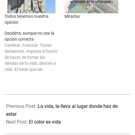
Todos tenemos nuestra
Miradas
opinión
Decidirte, aunque no sea la
opción correcta
Caminar. Avanzar. Tomar
decisiones. Importa el hecho
de hacer, de tomar las
riendas de tu vida, destino y
vida. El tener que ser
consciente de
responsabilidades y por
tanto, ser la única persona
responsable de tus actos, y
2024-
de las acciones que llevas a
06-
cabo no es lo complicado.
Previous Post:
La vida, te lleva al lugar donde has de
Pero…
30
estar
Next Post:
El color es vida