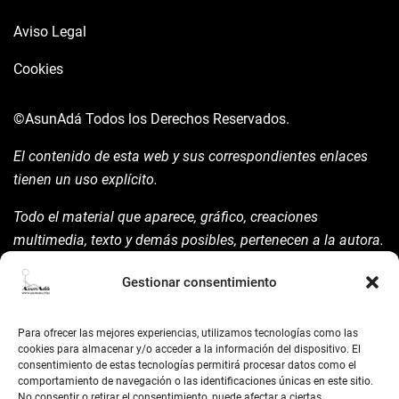
Aviso Legal
Cookies
©AsunAdá
Todos los Derechos Reservados.
El contenido de esta web y sus correspondientes enlaces
tienen un uso explícito.
Todo el material que aparece, gráfico, creaciones
multimedia, texto y demás posibles, pertenecen a la autora.
Está prohibida su manipulación sin previo aviso expreso de
Gestionar consentimiento
la mism para ello.
Siempre habrá de nombrarla y reconocer pues su autoría
Para ofrecer las mejores experiencias, utilizamos tecnologías como las
©AsunAdá ​Gracias.
cookies para almacenar y/o acceder a la información del dispositivo. El
consentimiento de estas tecnologías permitirá procesar datos como el
comportamiento de navegación o las identificaciones únicas en este sitio.
No consentir o retirar el consentimiento, puede afectar a ciertas