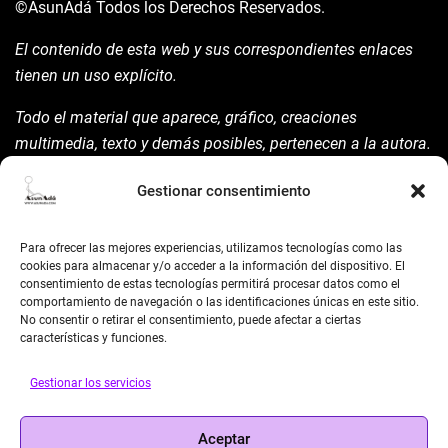
©AsunAdá
Todos los Derechos Reservados.
El contenido de esta web y sus correspondientes enlaces
tienen un uso explícito.
Todo el material que aparece, gráfico, creaciones
multimedia, texto y demás posibles, pertenecen a la autora.
Está prohibida su manipulación sin previo aviso expreso de
Gestionar consentimiento
la mism para ello.
Siempre habrá de nombrarla y reconocer pues su autoría
Para ofrecer las mejores experiencias, utilizamos tecnologías como las
©AsunAdá ​Gracias.
cookies para almacenar y/o acceder a la información del dispositivo. El
consentimiento de estas tecnologías permitirá procesar datos como el
comportamiento de navegación o las identificaciones únicas en este sitio.
No consentir o retirar el consentimiento, puede afectar a ciertas
características y funciones.
Gestionar los servicios
BUSCAR
Aceptar