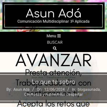
Skip
to
Asun Adá
content
Comunicación Multidisciplinar ૐ Aplicada
Secondary
Menu
Navigation
BUSCAR
Menu
Search
Lo que te sobra
By:
Asun Adá
On:
12/06/2024
In:
blogasunada
,
Confianza y Autoestima
,
Despertar