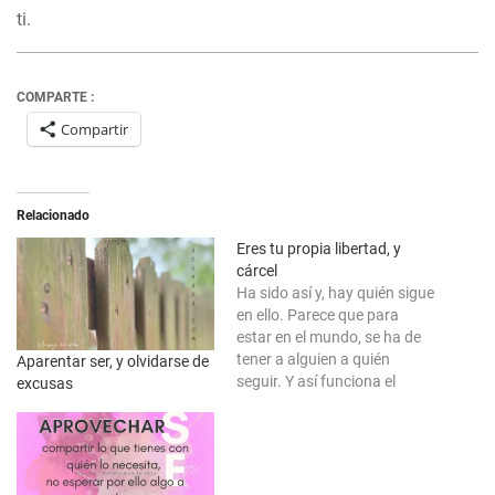
ti.
COMPARTE :
Compartir
Relacionado
Eres tu propia libertad, y
cárcel
Ha sido así y, hay quién sigue
en ello. Parece que para
estar en el mundo, se ha de
tener a alguien a quién
Aparentar ser, y olvidarse de
seguir. Y así funciona el
excusas
mundo. Unos se hacen
adeptos de otros, los cuales
se consideran líderes, o se lo
han hecho creer así. Y en…