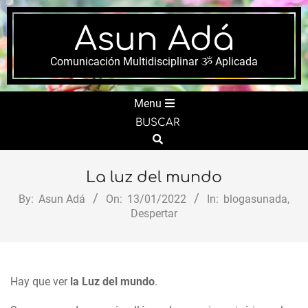
Skip
to
Asun Adá
content
Comunicación Multidisciplinar ૐ Aplicada
Secondary
Menu
Navigation
BUSCAR
Menu
Search
La luz del mundo
By:
Asun Adá
On:
13/01/2022
In:
blogasunada
,
Despertar
Hay que ver
la Luz del mundo
.