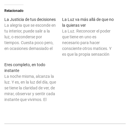
Relacionado
La Justicia de tus decisiones
La Luz va más allá de que no
La alegria que se esconde en
la quieras ver
tu interior, puede salir a la
La Luz. Reconocer el poder
luz, o esconderse por
que tiene en uno es
tiempos. Cuesta poco pero,
necesario para hacer
en ocasiones demasiado el
consciente otros matices. Y
hecho de que sonrías y seas
es que la propia sensación
capaz de brillar con tu luz. Te
que provoca en el cuerpo, en
Eres completo, en todo
resulta más complejo el
el estado emocional o en las
instante
mundo de lo que quisieras y,
maneras de reaccionar
La noche misma, alcanza la
el dolor hace…
también influye en los
luz. Y es, en la luz del día, que
distintos comportamientos
se tiene la claridad de ver, de
del ser humano. Cada quién
mirar, observar y sentir cada
lo hace…
instante que vivimos. El
proceso, de la propia
experiencia, se adquiere con
hechos. Creando y haciendo
que sean las distintas cortas
2022-
las que den…