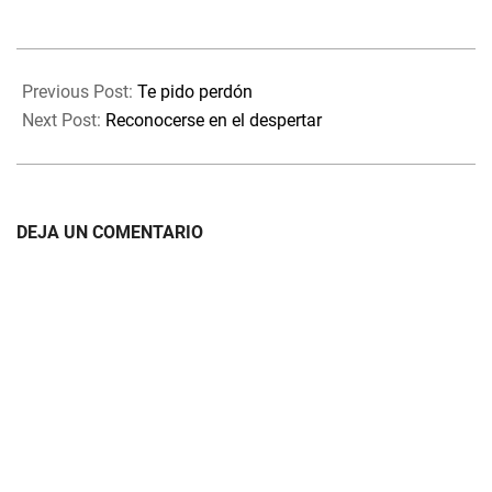
nuestra vista, que sólo hay y
existe aquello que
percibimos, lo que vemos
2025-
pero, en realidad, hay mucho
09-
más. Sucede como cuando
Previous Post:
Te pido perdón
miramos u observamos una
08
Next Post:
Reconocerse en el despertar
foto, en…
DEJA UN COMENTARIO