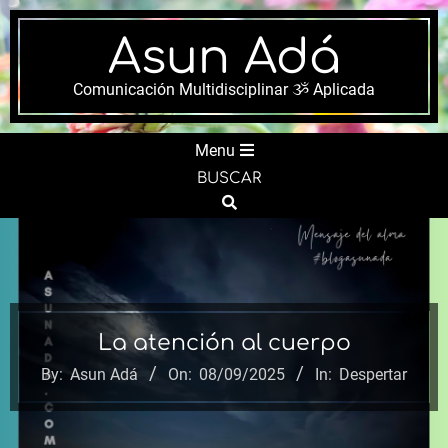
Skip
to
Asun Adá
content
Comunicación Multidisciplinar ૐ Aplicada
Secondary
Menu
Navigation
BUSCAR
Menu
Search
La atención al cuerpo
By:
Asun Adá
On:
08/09/2025
In:
Despertar