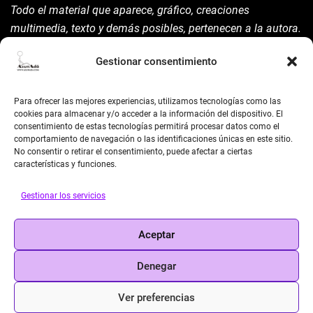
Todo el material que aparece, gráfico, creaciones
multimedia, texto y demás posibles, pertenecen a la autora.
Está prohibida su manipulación sin previo aviso expreso de
Gestionar consentimiento
la mism para ello.
Siempre habrá de nombrarla y reconocer pues su autoría
Para ofrecer las mejores experiencias, utilizamos tecnologías como las
©AsunAdá ​Gracias.
cookies para almacenar y/o acceder a la información del dispositivo. El
consentimiento de estas tecnologías permitirá procesar datos como el
comportamiento de navegación o las identificaciones únicas en este sitio.
No consentir o retirar el consentimiento, puede afectar a ciertas
características y funciones.
Gestionar los servicios
BUSCAR
Aceptar
Search
Denegar
Ver preferencias
© 2026 Asun Adá