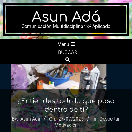
Skip
to
Asun Adá
content
Comunicación Multidisciplinar ૐ Aplicada
Secondary
Menu
Navigation
BUSCAR
Menu
Search
¿Entiendes todo lo que pasa
dentro de ti?
By:
Asun Adá
On:
27/07/2025
In:
Despertar
,
Motivación