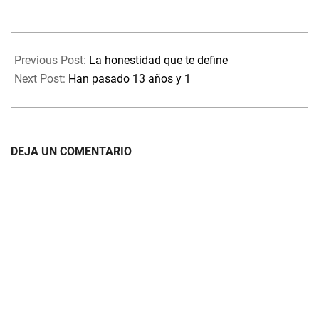
2025-
07-
Previous Post:
La honestidad que te define
27
Next Post:
Han pasado 13 años y 1
DEJA UN COMENTARIO