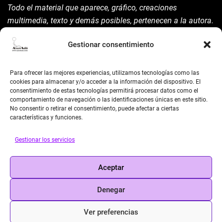
Todo el material que aparece, gráfico, creaciones
multimedia, texto y demás posibles, pertenecen a la autora.
Está prohibida su manipulación sin previo aviso expreso de
Gestionar consentimiento
la mism para ello.
Siempre habrá de nombrarla y reconocer pues su autoría
Para ofrecer las mejores experiencias, utilizamos tecnologías como las
©AsunAdá ​Gracias.
cookies para almacenar y/o acceder a la información del dispositivo. El
consentimiento de estas tecnologías permitirá procesar datos como el
comportamiento de navegación o las identificaciones únicas en este sitio.
No consentir o retirar el consentimiento, puede afectar a ciertas
características y funciones.
Gestionar los servicios
BUSCAR
Aceptar
Search
Denegar
Ver preferencias
© 2026 Asun Adá