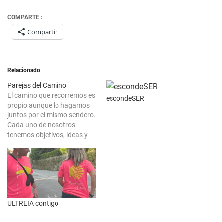
COMPARTE :
Compartir
Relacionado
Parejas del Camino
El camino que recorremos es
escondeSER
propio aunque lo hagamos
juntos por el mismo sendero.
Cada uno de nosotros
tenemos objetivos, ideas y
una manera de vivir. Cada
proposición que se nos
plantea la reacción es
determinada y determinante
según la ocasión en sí, la
manera, el estado personal y
ULTREIA contigo
los…