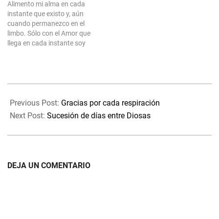
Alimento mi alma en cada
totalmente distintas.
instante que existo y, aún
Abstracto de comprender
cuando permanezco en el
cuando se pretende hacerlo
limbo. Sólo con el Amor que
totalmente desde la mente
llega en cada instante soy
pues es la…
capaz de resistir la tentación
de aquello que sé, no me
corresponde. Ni por el hecho
de poder ser dañino o no,
2022-
sino por la…
06-
Previous Post:
Gracias por cada respiración
07
Next Post:
Sucesión de días entre Diosas
DEJA UN COMENTARIO