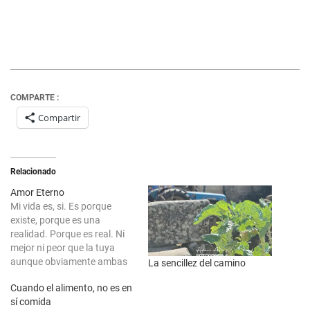
COMPARTE :
Compartir
Relacionado
Amor Eterno
Mi vida es, si. Es porque
existe, porque es una
realidad. Porque es real. Ni
mejor ni peor que la tuya
aunque obviamente ambas
La sencillez del camino
vidas son diferentes,
Cuando el alimento, no es en
también resultan iguales,
sí comida
aún siendo en maneras