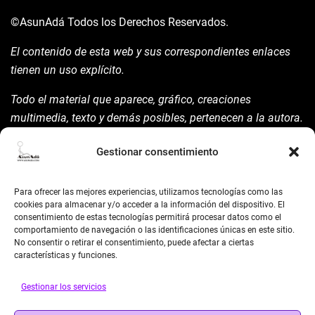
©AsunAdá
Todos los Derechos Reservados.
El contenido de esta web y sus correspondientes enlaces
tienen un uso explícito.
Todo el material que aparece, gráfico, creaciones
multimedia, texto y demás posibles, pertenecen a la autora.
Está prohibida su manipulación sin previo aviso expreso de
Gestionar consentimiento
la mism para ello.
Siempre habrá de nombrarla y reconocer pues su autoría
Para ofrecer las mejores experiencias, utilizamos tecnologías como las
©AsunAdá ​Gracias.
cookies para almacenar y/o acceder a la información del dispositivo. El
consentimiento de estas tecnologías permitirá procesar datos como el
comportamiento de navegación o las identificaciones únicas en este sitio.
No consentir o retirar el consentimiento, puede afectar a ciertas
características y funciones.
Gestionar los servicios
BUSCAR