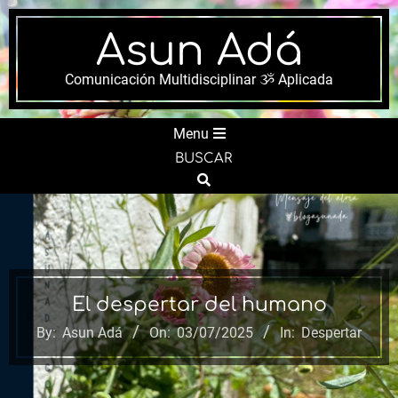
Skip
to
Asun Adá
content
Comunicación Multidisciplinar ૐ Aplicada
Secondary
Menu
Navigation
BUSCAR
Menu
Search
El despertar del humano
By:
Asun Adá
On:
03/07/2025
In:
Despertar