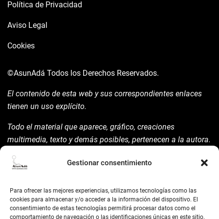
Política de Privacidad
Aviso Legal
Cookies
©AsunAdá
Todos los Derechos Reservados.
El contenido de esta web y sus correspondientes enlaces
tienen un uso explícito.
Todo el material que aparece, gráfico, creaciones
multimedia, texto y demás posibles, pertenecen a la autora.
Está prohibida su manipulación sin previo aviso expreso de
Gestionar consentimiento
la mism para ello.
Siempre habrá de nombrarla y reconocer pues su autoría
Para ofrecer las mejores experiencias, utilizamos tecnologías como las
©AsunAdá ​Gracias.
cookies para almacenar y/o acceder a la información del dispositivo. El
consentimiento de estas tecnologías permitirá procesar datos como el
comportamiento de navegación o las identificaciones únicas en este sitio.