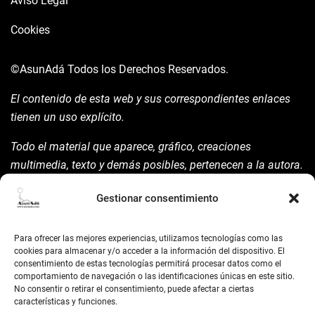
Aviso Legal
Cookies
©AsunAdá
Todos los Derechos Reservados.
El contenido de esta web y sus correspondientes enlaces
tienen un uso explícito.
Todo el material que aparece, gráfico, creaciones
multimedia, texto y demás posibles, pertenecen a la autora.
Está prohibida su manipulación sin previo aviso expreso de
Gestionar consentimiento
la mism para ello.
Siempre habrá de nombrarla y reconocer pues su autoría
Para ofrecer las mejores experiencias, utilizamos tecnologías como las
©AsunAdá ​Gracias.
cookies para almacenar y/o acceder a la información del dispositivo. El
consentimiento de estas tecnologías permitirá procesar datos como el
comportamiento de navegación o las identificaciones únicas en este sitio.
No consentir o retirar el consentimiento, puede afectar a ciertas
características y funciones.