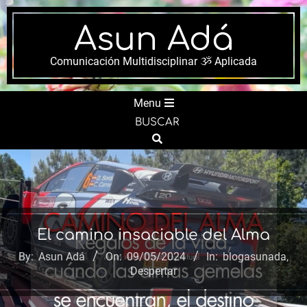
Skip
to
Asun Adá
content
Comunicación Multidisciplinar ૐ Aplicada
Secondary
Menu
Navigation
BUSCAR
Menu
Search
El camino insaciable del Alma
By:
Asun Adá
On:
09/05/2024
In:
blogasunada
,
Despertar