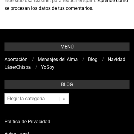
Este sitio usa Akismet para reducir el spam.
Aprende cómo
se procesan los datos de tus comentarios.
MENÚ
Aportación
Mensajes del Alma
Blog
Navidad
LáserChispa
YoSoy
BLOG
blog
Política de Privacidad