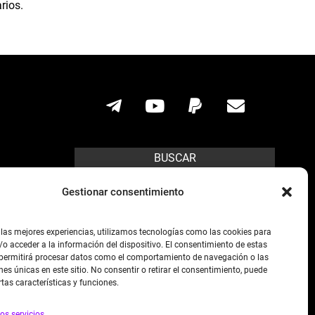
rios.
BUSCAR
Search
Gestionar consentimiento
ícito.
 las mejores experiencias, utilizamos tecnologías como las cookies para
o acceder a la información del dispositivo. El consentimiento de estas
s posibles,
 permitirá procesar datos como el comportamiento de navegación o las
preso de la
nes únicas en este sitio. No consentir o retirar el consentimiento, puede
rtas características y funciones.
os servicios