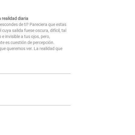
 realidad diaria
escondes de ti? Pareciera que estas
 cuya salida fuese oscura, difícil, tal
 e invisible a tus ojos, pero,
te es cuestión de percepción.
que queremos ver. La realidad que
e nosotros es, del modo a cómo la
s, no siendo…