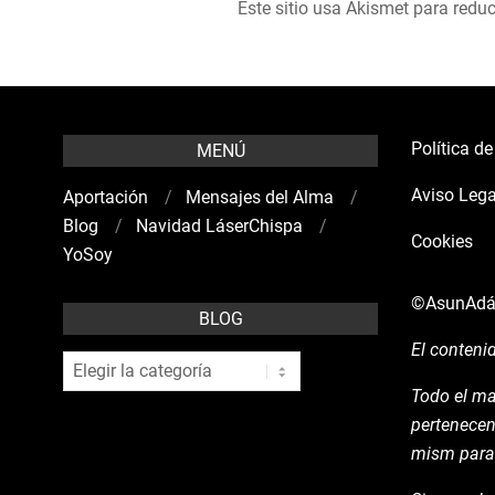
Este sitio usa Akismet para reduc
Política d
MENÚ
Aviso Lega
Aportación
Mensajes del Alma
Blog
Navidad LáserChispa
Cookies
YoSoy
©AsunAd
BLOG
El conteni
blog
Todo el ma
pertenecen
mism para 