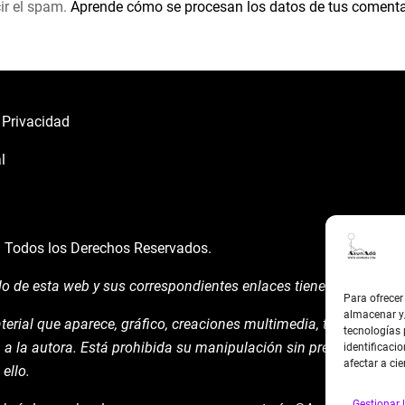
ir el spam.
Aprende cómo se procesan los datos de tus comenta
e Privacidad
l
á
Todos los Derechos Reservados.
do de esta web y sus correspondientes enlaces tienen un uso expl
Para ofrecer
almacenar y/
terial que aparece, gráfico, creaciones multimedia, texto y demá
tecnologías
 a la autora. Está prohibida su manipulación sin previo aviso ex
identificacio
afectar a cie
ello.
Gestionar l