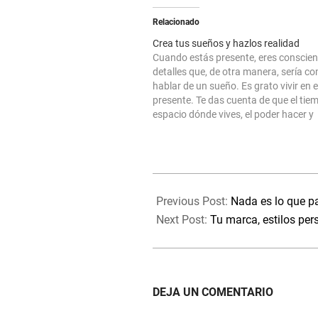
Relacionado
Crea tus sueños y hazlos realidad
Cuando estás presente, eres conscien
detalles que, de otra manera, sería c
hablar de un sueño. Es grato vivir en e
presente. Te das cuenta de que el tiem
espacio dónde vives, el poder hacer y
experimentar. Nada te separa del todo
capaz de hacer…
2024-
04-
Previous Post:
Nada es lo que p
16
Next Post:
Tu marca, estilos per
DEJA UN COMENTARIO