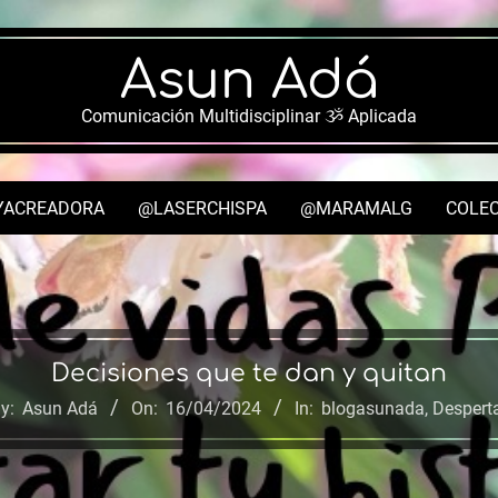
Asun Adá
Comunicación Multidisciplinar ૐ Aplicada
YACREADORA
@LASERCHISPA
@MARAMALG
COLEC
Secondary
Navigation
Menu
Decisiones que te dan y quitan
y:
Asun Adá
On:
16/04/2024
In:
blogasunada
,
Despert