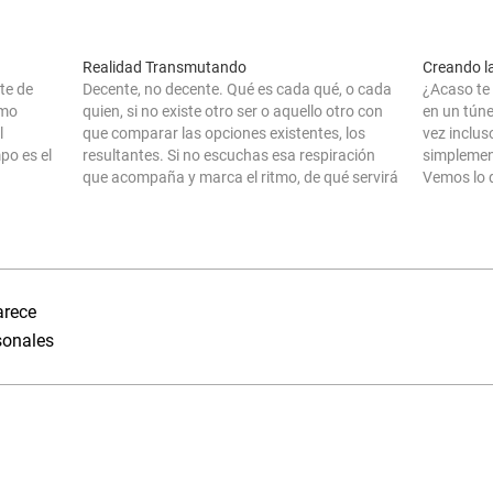
Realidad Transmutando
Creando la
te de
Decente, no decente. Qué es cada qué, o cada
¿Acaso te 
omo
quien, si no existe otro ser o aquello otro con
en un túnel
l
que comparar las opciones existentes, los
vez incluso
po es el
resultantes. Si no escuchas esa respiración
simplemen
que acompaña y marca el ritmo, de qué servirá
Vemos lo 
 y eres
el hecho de ser, siendo apenas una ínfima
existe ant
parte de…
percibimo
arece
sonales