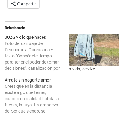
Compartir
Relacionado
JUZGAR lo que haces
Foto del carruaje de
Democracia Ourensana y
texto “Concédete tiempo
para tener el poder de tomar
decisiones”, canalización por
La vida, se vive
Asun Adá
Ámate sin negarte amor
Crees que en la distancia
existe algo que temer,
cuando en realidad habita la
fuerza, la tuya. La grandeza
del Ser que siendo, se
complace al mayor de los
momentos en que la
posibilidad se vuelve el gran
proyecto en su existencia. A