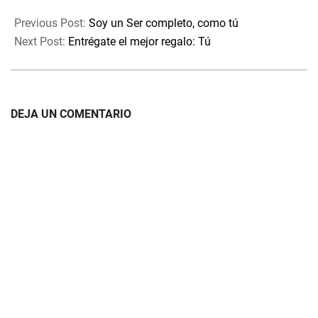
2022-
veces nos dejamos llevar por
06-
esa parte…
Previous Post:
Soy un Ser completo, como tú
03
Next Post:
Entrégate el mejor regalo: Tú
DEJA UN COMENTARIO