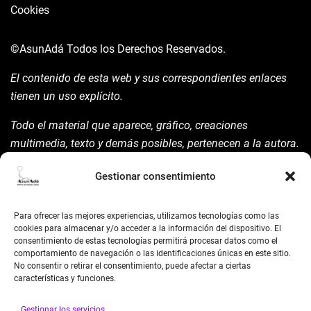
Cookies
©AsunAdá
Todos los Derechos Reservados.
El contenido de esta web y sus correspondientes enlaces
tienen un uso explícito.
Todo el material que aparece, gráfico, creaciones
multimedia, texto y demás posibles, pertenecen a la autora.
Está prohibida su manipulación sin previo aviso expreso de
Gestionar consentimiento
la mism para ello.
Siempre habrá de nombrarla y reconocer pues su autoría
Para ofrecer las mejores experiencias, utilizamos tecnologías como las
©AsunAdá ​Gracias.
cookies para almacenar y/o acceder a la información del dispositivo. El
consentimiento de estas tecnologías permitirá procesar datos como el
comportamiento de navegación o las identificaciones únicas en este sitio.
No consentir o retirar el consentimiento, puede afectar a ciertas
características y funciones.
Gestionar los servicios