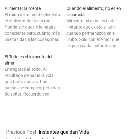
Alimentar la mente
Cuando el alimento, no es en
El ruido de tu mente alimenta
sí comida
el malestar de tu cuerpo.
Alimento mi alma en cada
Podría ser que no lo hagas
instante que existo y, aún
consciente pero, cuánto más
cuando permanezco en el
vueltas das a las cosas, más
limbo. Sólo con el Amor que
te lías entre ese submundo.
llega en cada instante soy
Pasa generalmente a
capaz de resistir la tentación
El Todo es el alimento del
muchos, pues hacemos
de aquello que sé, no me
alma
tantas cosas, tantas veces,
corresponde. Ni por el hecho
Entregarse al Todo. Al
sin ser conscientes de ellas
de poder ser dañino o no,
resultado de hacer la vida,
que acabamos…
sino por la…
que tanto añoras. Los
sueños se cumplen, pero has
de soñar. Recuerda ese
detalle. Estar en el presente
es, el resultado de vivir. Vivir
los procesos personales, nos
hace ser valientes, somos los
2021-
sabios en nuestro camino. Si
01-
ponemos atención e…
Previous Post:
Instantes que dan Vida