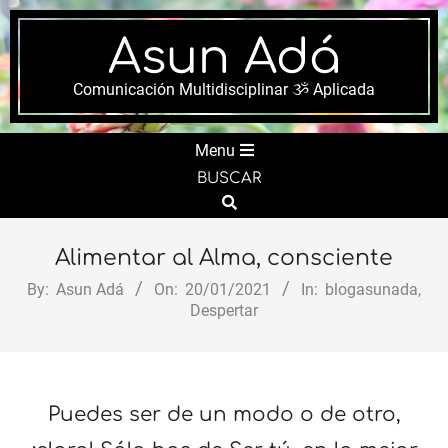
Skip
to
Asun Adá
content
Comunicación Multidisciplinar ૐ Aplicada
Secondary
Menu
Navigation
BUSCAR
Menu
Search
Alimentar al Alma, consciente
By:
Asun Adá
On:
20/01/2021
In:
blogasunada
,
Despertar
Puedes ser de un modo o de otro,