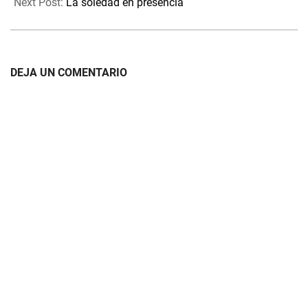
20
Next Post:
La soledad en presencia
DEJA UN COMENTARIO