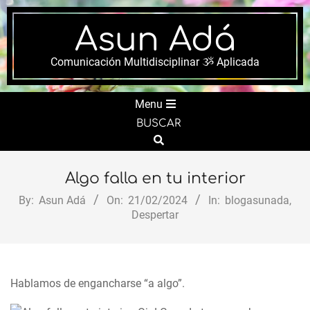
Skip
to
Asun Adá
content
Comunicación Multidisciplinar ૐ Aplicada
Secondary
Menu
Navigation
BUSCAR
Menu
Search
Algo falla en tu interior
By:
Asun Adá
On:
21/02/2024
In:
blogasunada
,
Despertar
Hablamos de engancharse “a algo”.