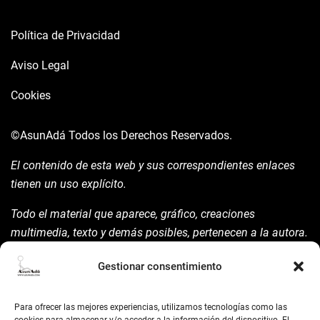
Política de Privacidad
Aviso Legal
Cookies
©AsunAdá
Todos los Derechos Reservados.
El contenido de esta web y sus correspondientes enlaces
tienen un uso explícito.
Todo el material que aparece, gráfico, creaciones
multimedia, texto y demás posibles, pertenecen a la autora.
Está prohibida su manipulación sin previo aviso expreso de
Gestionar consentimiento
la mism para ello.
Siempre habrá de nombrarla y reconocer pues su autoría
Para ofrecer las mejores experiencias, utilizamos tecnologías como las
©AsunAdá ​Gracias.