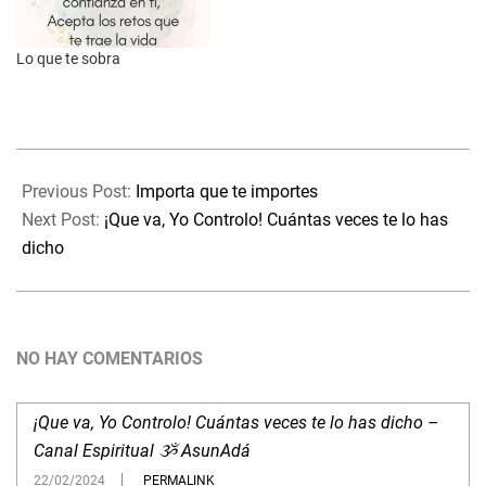
#MensajeEspiritual
#Canalizaciones por Asun
Adá ૐGracias por compartir
Lo que te sobra
sin modificar…
2024-
02-
Previous Post:
Importa que te importes
21
Next Post:
¡Que va, Yo Controlo! Cuántas veces te lo has
dicho
NO HAY COMENTARIOS
¡Que va, Yo Controlo! Cuántas veces te lo has dicho –
Canal Espiritual ૐ AsunAdá
22/02/2024
PERMALINK