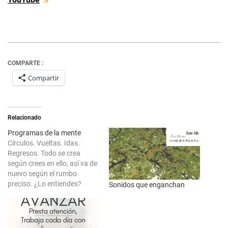
COMPARTE :
Compartir
Relacionado
Programas de la mente
Círculos. Vueltas. Idas.
Regresos. Todo se crea
según crees en ello, así va de
nuevo según el rumbo
preciso. ¿Lo entiendes?
Sonidos que enganchan
Cuáles son los detalles que
pones en práctica tú a diario
para salir de los enganches
de tu mente.