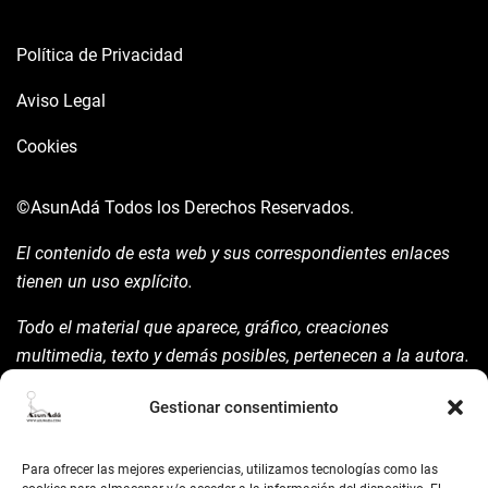
Política de Privacidad
Aviso Legal
Cookies
©AsunAdá
Todos los Derechos Reservados.
El contenido de esta web y sus correspondientes enlaces
tienen un uso explícito.
Todo el material que aparece, gráfico, creaciones
multimedia, texto y demás posibles, pertenecen a la autora.
Está prohibida su manipulación sin previo aviso expreso de
Gestionar consentimiento
la mism para ello.
Siempre habrá de nombrarla y reconocer pues su autoría
Para ofrecer las mejores experiencias, utilizamos tecnologías como las
©AsunAdá ​Gracias.