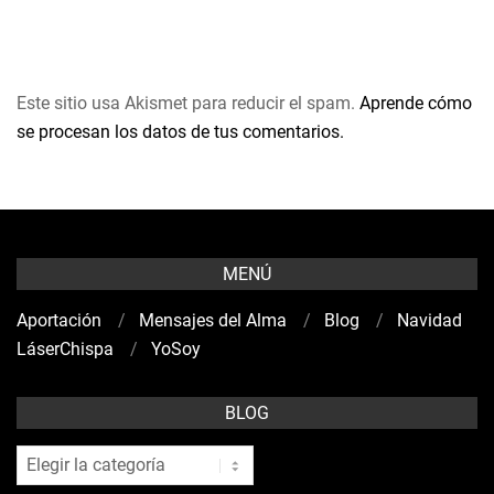
Este sitio usa Akismet para reducir el spam.
Aprende cómo
se procesan los datos de tus comentarios.
MENÚ
Aportación
Mensajes del Alma
Blog
Navidad
LáserChispa
YoSoy
BLOG
blog