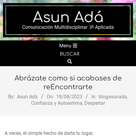
Skip
to
Asun Adá
content
Comunicación Multidisciplinar ૐ Aplicada
Secondary
Menu
Navigation
BUSCAR
Menu
Search
Abrázate como si acabases de
reEncontrarte
By:
Asun Adá
On:
18/08/2023
In:
blogasunada
,
Confianza y Autoestima
,
Despertar
A veces, el simple hecho de darte tu lugar,