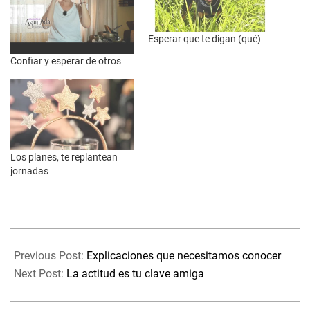
Esperar que te digan (qué)
Confiar y esperar de otros
Los planes, te replantean
jornadas
2023-
08-
Previous Post:
Explicaciones que necesitamos conocer
18
Next Post:
La actitud es tu clave amiga