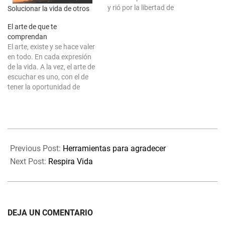
y rió por la libertad de
Solucionar la vida de otros
sentirse viva. Y es que no
El arte de que te
podía creer que el tiempo
comprendan
fuese su aliado. Llevaba
El arte, existe y se hace valer
tantos instantes perdida en
en todo. En cada expresión
su dolor, que en su interior
de la vida. A la vez, el arte de
no recordaba…
escuchar es uno, con el de
tener la oportunidad de
expresarse. Puedes
escuchar, y ser escuchado.
Expresarte, incluso aunque
no seas capaz de hacerlo en
2021-
el tiempo concreto en…
09-
Previous Post:
Herramientas para agradecer
26
Next Post:
Respira Vida
DEJA UN COMENTARIO