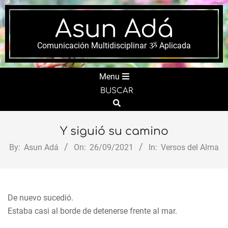
Skip
to
Asun Adá
content
Comunicación Multidisciplinar ૐ Aplicada
Secondary
Menu
Navigation
BUSCAR
Menu
Search
Y siguió su camino
By:
Asun Adá
On:
26/09/2021
In:
Versos del Alma
De nuevo sucedió.
Estaba casi al borde de detenerse frente al mar.