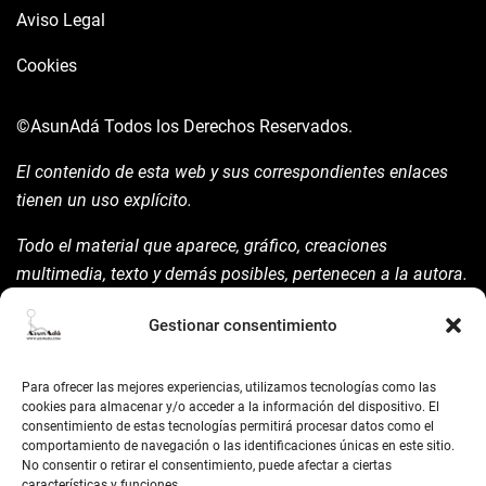
Aviso Legal
Cookies
©AsunAdá
Todos los Derechos Reservados.
El contenido de esta web y sus correspondientes enlaces
tienen un uso explícito.
Todo el material que aparece, gráfico, creaciones
multimedia, texto y demás posibles, pertenecen a la autora.
Está prohibida su manipulación sin previo aviso expreso de
Gestionar consentimiento
la mism para ello.
Siempre habrá de nombrarla y reconocer pues su autoría
Para ofrecer las mejores experiencias, utilizamos tecnologías como las
©AsunAdá ​Gracias.
cookies para almacenar y/o acceder a la información del dispositivo. El
consentimiento de estas tecnologías permitirá procesar datos como el
comportamiento de navegación o las identificaciones únicas en este sitio.
No consentir o retirar el consentimiento, puede afectar a ciertas
características y funciones.