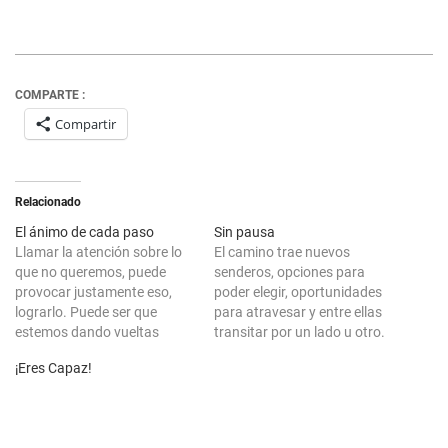
COMPARTE :
Compartir
Relacionado
El ánimo de cada paso
Sin pausa
Llamar la atención sobre lo
El camino trae nuevos
que no queremos, puede
senderos, opciones para
provocar justamente eso,
poder elegir, oportunidades
lograrlo. Puede ser que
para atravesar y entre ellas
estemos dando vueltas
transitar por un lado u otro.
intentando salir de algo pero,
En nosotros está cada paso
¡Eres Capaz!
le ponemos tanto empeño
a dar, toda decisión a tomar.
que lo que hacemos es
Cuando emprendemos una
alimentar el opuesto, con lo
idea o proyecto tenemos
que damos fuerza a que se
posiblemente metas a