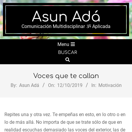
Skip
to
Asun Adá
content
Comunicación Multidisciplinar ૐ Aplicada
Secondary
Menu
Navigation
BUSCAR
Menu
Search
Voces que te callan
By:
Asun Adá
On:
12/10/2019
In:
Motivación
Repites una y otra vez. Te empeñas en esto, en lo otro o en
lo de más allá. No importa de que se trate sólo de que en
realidad escuchas demasiado las voces del exterior, las de