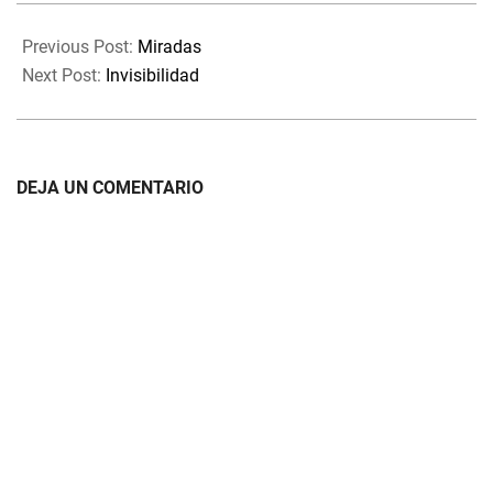
materialice lo que queríamos
alcanzar o algún que otro
2019-
tener lejos,…
propósito a conseguir,…
10-
Previous Post:
Miradas
12
Next Post:
Invisibilidad
DEJA UN COMENTARIO