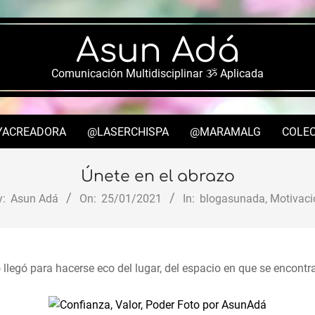
Asun Adá
Comunicación Multidisciplinar ૐ Aplicada
YACREADORA
@LASERCHISPA
@MARAMALG
COLEC
Secondary
Navigation
Únete en el abrazo
Menu
y:
Asun Adá
On:
25/01/2021
In:
blogasunada
,
Motivaci
 llegó para hacerse eco del lugar, del espacio en que se encontra