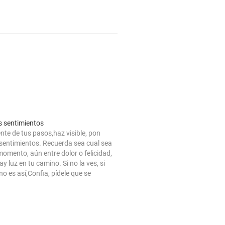
s sentimientos
nte de tus pasos,haz visible, pon
 sentimientos. Recuerda sea cual sea
momento, aún entre dolor o felicidad,
y luz en tu camino. Si no la ves, si
no es así,Confia, pídele que se
 ante ti del modo en que puedas…