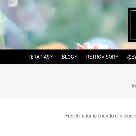
Skip
to
content
TERAPIAS
BLOG
RETROVISOR
@E
B
Fue el instante cuando el silencio