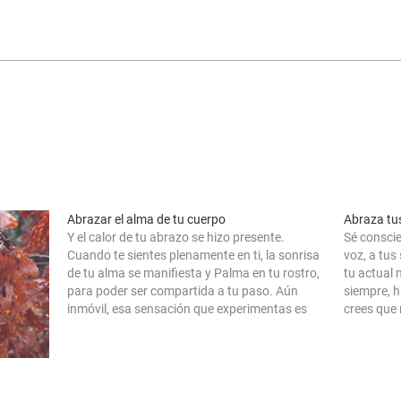
Abrazar el alma de tu cuerpo
Abraza tu
Y el calor de tu abrazo se hizo presente.
Sé conscie
Cuando te sientes plenamente en ti, la sonrisa
voz, a tus
de tu alma se manifiesta y Palma en tu rostro,
tu actual 
para poder ser compartida a tu paso. Aún
siempre, ha
inmóvil, esa sensación que experimentas es
crees que 
entregada al exterior, a tu entorno, al mundo
manifieste
que…