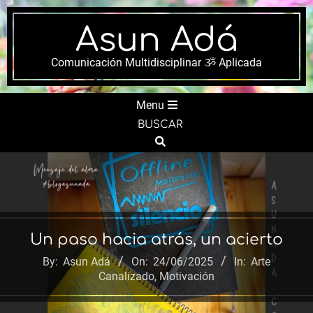
Skip
to
Asun Adá
content
Comunicación Multidisciplinar ૐ Aplicada
Secondary
Menu
Navigation
BUSCAR
Menu
Search
Un paso hacia atrás, un acierto
By:
Asun Adá
On:
24/06/2025
In:
Arte
Canalizado
,
Motivación