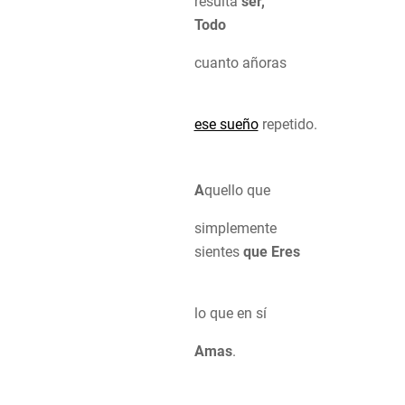
resulta
ser,
Todo
cuanto añoras
ese sueño
repetido.
A
quello que
simplemente
sientes
que Eres
lo que en sí
Amas
.