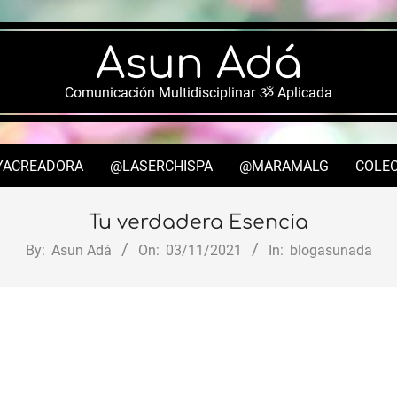
Asun Adá
Comunicación Multidisciplinar ૐ Aplicada
YACREADORA
@LASERCHISPA
@MARAMALG
COLEC
Secondary
Navigation
Tu verdadera Esencia
Menu
By:
Asun Adá
On:
03/11/2021
In:
blogasunada