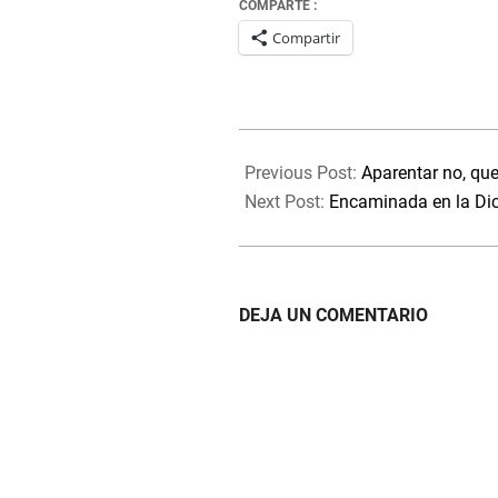
COMPARTE :
Compartir
2021-
11-
Previous Post:
Aparentar no, que
03
Next Post:
Encaminada en la Di
DEJA UN COMENTARIO