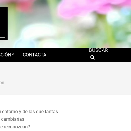
BUSCAR
CIÓN
CONTACTA
Search
ón
u entorno y de las que tantas
o cambiarías
 te reconozcan?