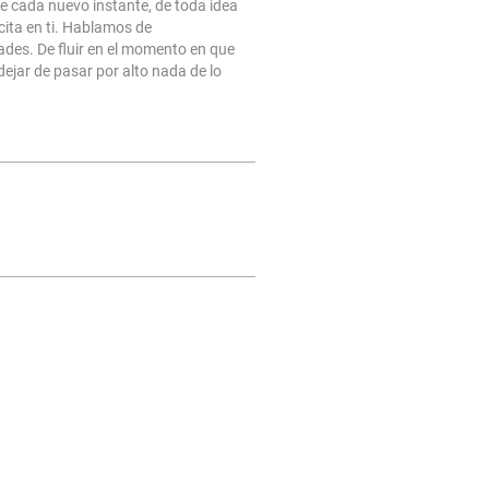
de cada nuevo instante, de toda idea
cita en ti. Hablamos de
des. De fluir en el momento en que
 dejar de pasar por alto nada de lo
 arrepentirte por no haberlo…