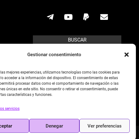
BUSCAR
Search
Gestionar consentimiento
ícito.
 las mejores experiencias, utilizamos tecnologías como las cookies para
o acceder a la información del dispositivo. El consentimiento de estas
s posibles,
 permitirá procesar datos como el comportamiento de navegación o las
preso de la
nes únicas en este sitio. No consentir o retirar el consentimiento, puede
rtas características y funciones.
os servicios
as.
ceptar
Denegar
Ver preferencias