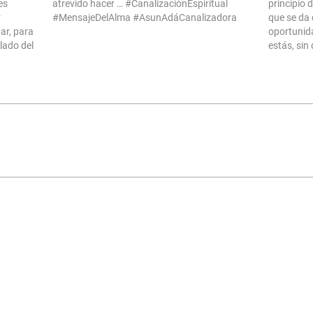
es
atrevido hacer … #CanalizaciónEspiritual
principio 
r
#MensajeDelAlma #AsunAdáCanalizadora
que se da 
ar, para
oportunida
 lado del
estás, sin
 tuyo.
que puedas