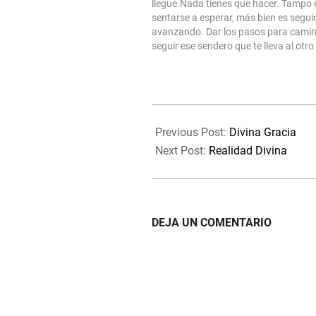
llegue.Nada tienes que hacer. Tampo 
sentarse a esperar, más bien es segui
avanzando. Dar los pasos para camin
seguir ese sendero que te lleva al otro
espacio donde se detiene el tiempo, el
Dónde la Magia de une…
2019-
12-
Previous Post:
Divina Gracia
12
Next Post:
Realidad Divina
DEJA UN COMENTARIO