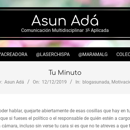
Asun Adá
Comunicación Multidisciplinar ૐ Aplicada
YACREADORA
@LASERCHISPA
@MARAMALG
COLEC
Secondary
Navigation
Tu Minuto
Menu
y:
Asun Adá
On:
12/12/2019
In:
blogasunada
,
Motivaci
der hablar, quejarte abiertamente de esas cosillas que hay en t
 que si fueses el político o el responsable de quién estén a carg
cámara, incluso sin verse tu cara si es que no te atreves a que