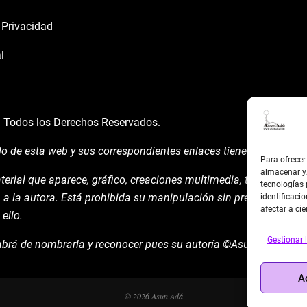
e Privacidad
l
á
Todos los Derechos Reservados.
do de esta web y sus correspondientes enlaces tienen un uso expl
Para ofrecer
almacenar y/
terial que aparece, gráfico, creaciones multimedia, texto y demá
tecnologías
 a la autora. Está prohibida su manipulación sin previo aviso ex
identificacio
afectar a cie
ello.
Gestionar l
brá de nombrarla y reconocer pues su autoría ©AsunAdá ​Graci
A
© 2026 Asun Adá