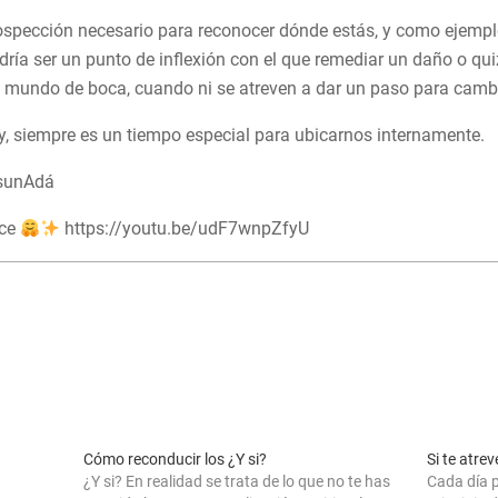
ospección necesario para reconocer dónde estás, y como ejemplo
a ser un punto de inflexión con el que remediar un daño o qui
l mundo de boca, cuando ni se atreven a dar un paso para cambia
 siempre es un tiempo especial para ubicarnos internamente.
sunAdá
ace
https://youtu.be/udF7wnpZfyU
Cómo reconducir los ¿Y si?
Si te atre
¿Y si? En realidad se trata de lo que no te has
Cada día p