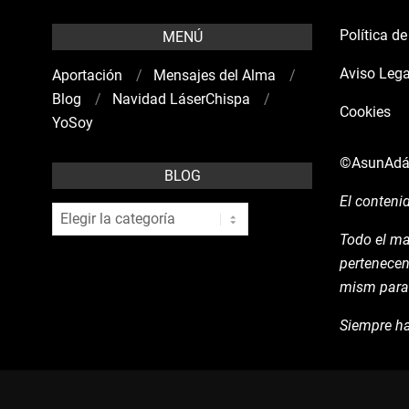
Política d
MENÚ
Aviso Lega
Aportación
Mensajes del Alma
Blog
Navidad LáserChispa
Cookies
YoSoy
©AsunAd
BLOG
El conteni
blog
Todo el ma
pertenecen
mism para 
Siempre ha