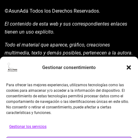
©AsunAdá
Todos los Derechos Reservados.
El contenido de esta web y sus correspondientes enlaces
tienen un uso explícito.
Todo el material que aparece, gráfico, creaciones
multimedia, texto y demás posibles, pertenecen a la autora.
Está prohibida su manipulación sin previo aviso expreso de
Gestionar consentimiento
la mism para ello.
Siempre habrá de nombrarla y reconocer pues su autoría
Para ofrecer las mejores experiencias, utilizamos tecnologías como las
©AsunAdá ​Gracias.
cookies para almacenar y/o acceder a la información del dispositivo. El
consentimiento de estas tecnologías permitirá procesar datos como el
comportamiento de navegación o las identificaciones únicas en este sitio.
No consentir o retirar el consentimiento, puede afectar a ciertas
características y funciones.
Gestionar los servicios
BUSCAR