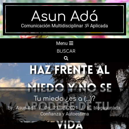
Skip
to
Asun Adá
content
Comunicación Multidisciplinar ૐ Aplicada
Secondary
Menu
Navigation
BUSCAR
Menu
Search
Tu miedo ¿es a (…)?
By:
Asun Adá
On:
21/05/2021
In:
blogasunada
,
Confianza y Autoestima