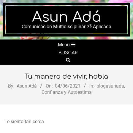
Skip
to
Asun Adá
content
Comunicación Multidisciplinar ૐ Aplicada
Secondary
Menu
Navigation
BUSCAR
Menu
Search
Tu manera de vivir, habla
By:
Asun Adá
On:
04/06/2021
In:
blogasunada
,
Confianza y Autoestima
Te siento tan cerca