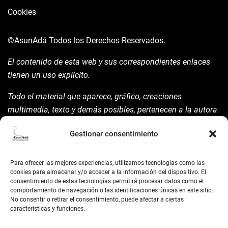
Cookies
©AsunAdá
Todos los Derechos Reservados.
El contenido de esta web y sus correspondientes enlaces
tienen un uso explícito.
Todo el material que aparece, gráfico, creaciones
multimedia, texto y demás posibles, pertenecen a la autora.
Está prohibida su manipulación sin previo aviso expreso de
Gestionar consentimiento
la mism para ello.
Siempre habrá de nombrarla y reconocer pues su autoría
Para ofrecer las mejores experiencias, utilizamos tecnologías como las
©AsunAdá ​Gracias.
cookies para almacenar y/o acceder a la información del dispositivo. El
consentimiento de estas tecnologías permitirá procesar datos como el
comportamiento de navegación o las identificaciones únicas en este sitio.
No consentir o retirar el consentimiento, puede afectar a ciertas
características y funciones.