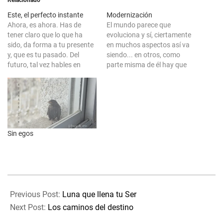
Relacionado
Este, el perfecto instante
Modernización
Ahora, es ahora. Has de
El mundo parece que
tener claro que lo que ha
evoluciona y sí, ciertamente
sido, da forma a tu presente
en muchos aspectos así va
y, que es tu pasado. Del
siendo... en otros, como
futuro, tal vez hables en
parte misma de él hay que
pasado, o antes en presente.
decir que dejamos mucho
Mientras tanto, puedes
pendiente aún porque así
soñar con el mientras sí es, el
sea. Las modernidades nos
extraño por llegar. Cada
ofrecen lugares no gratos
momento es único,…
para recibir a niños, en otros
para mascotas, ya sea mini…
Sin egos
2023-
07-
Previous Post:
Luna que llena tu Ser
04
Next Post:
Los caminos del destino