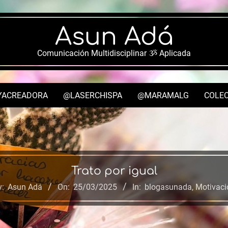
Asun Adá
Comunicación Multidisciplinar ૐ Aplicada
YACREADORA
@LASERCHISPA
@MARAMALG
COLEC
Secondary
Navigation
Menu
Trato por igual
y:
Asun Adá
On:
25/03/2025
In:
blogasunada
,
Motivaci