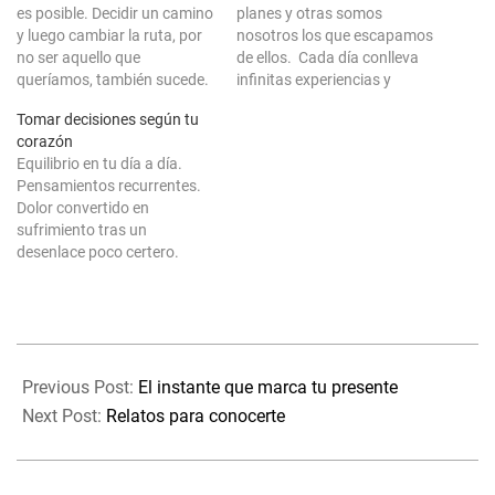
es posible. Decidir un camino
planes y otras somos
y luego cambiar la ruta, por
nosotros los que escapamos
no ser aquello que
de ellos. Cada día conlleva
queríamos, también sucede.
infinitas experiencias y
Y es que la vida puede
hacen que sea éste único o
Tomar decisiones según tu
resultar tan sencilla como el
aparentemente repetido.
corazón
hecho de decidir. Quizás sea
Realmente aún con todo
Equilibrio en tu día a día.
algo no simple, pero si
siendo cíclico nada es
Pensamientos recurrentes.
sencillo. Un instante es el
verdaderamente igual, sólo
Dolor convertido en
que…
si acaso puede resultar
sufrimiento tras un
parecido. Creí que siempre
desenlace poco certero.
íbamos a…
Expansión en tu mundo,
mientras tú permaneces en
el circuito del laberinto sin
querer salir de él. Está claro
2021-
que en la vida, puedes tomar
02-
la decisión que quieras.
Previous Post:
El instante que marca tu presente
Siempre puedes elegir el…
10
Next Post:
Relatos para conocerte