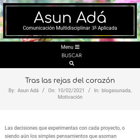
Skip
to
Asun Adá
content
Comunicación Multidisciplinar ૐ Aplicada
Secondary
Menu
Navigation
BUSCAR
Menu
Search
Tras las rejas del corazón
By:
Asun Adá
On:
10/02/2021
In:
blogasunada
,
Motivación
Las decisiones que experimentas con cada proyecto, o
siendo aún los simples pensamientos que asoman