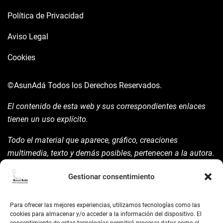
Política de Privacidad
Aviso Legal
Cookies
©AsunAdá
Todos los Derechos Reservados.
El contenido de esta web y sus correspondientes enlaces
tienen un uso explícito.
Todo el material que aparece, gráfico, creaciones
multimedia, texto y demás posibles, pertenecen a la autora.
Está prohibida su manipulación sin previo aviso expreso de
Gestionar consentimiento
la mism para ello.
Siempre habrá de nombrarla y reconocer pues su autoría
Para ofrecer las mejores experiencias, utilizamos tecnologías como las
©AsunAdá ​Gracias.
cookies para almacenar y/o acceder a la información del dispositivo. El