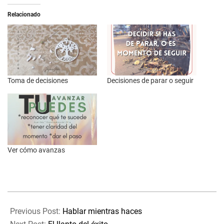
Relacionado
Toma de decisiones
Decisiones de parar o seguir
Ver cómo avanzas
2024-
10-
Previous Post:
Hablar mientras haces
21