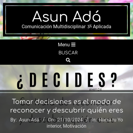
Skip
to
Asun Adá
content
Comunicación Multidisciplinar ૐ Aplicada
Secondary
Menu
Navigation
BUSCAR
Menu
Search
Tomar decisiones es el modo de
reconocer y descubrir quién eres
By:
Asun Adá
On:
21/10/2024
In:
Hacia tu Yo
interior
,
Motivación