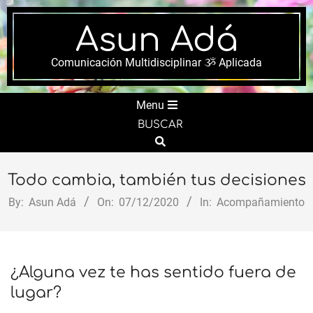
Skip
to
Asun Adá
content
Comunicación Multidisciplinar ૐ Aplicada
Secondary
Menu
Navigation
BUSCAR
Menu
Search
Todo cambia, también tus decisiones
By:
Asun Adá
On:
07/12/2020
In:
Acompañamiento
¿Alguna vez te has sentido fuera de
lugar?