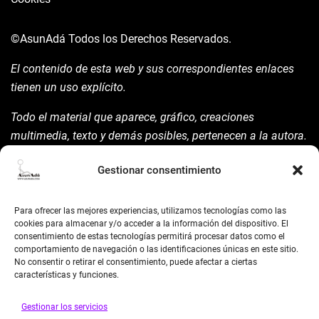
©AsunAdá
Todos los Derechos Reservados.
El contenido de esta web y sus correspondientes enlaces
tienen un uso explícito.
Todo el material que aparece, gráfico, creaciones
multimedia, texto y demás posibles, pertenecen a la autora.
Está prohibida su manipulación sin previo aviso expreso de
Gestionar consentimiento
la mism para ello.
Siempre habrá de nombrarla y reconocer pues su autoría
Para ofrecer las mejores experiencias, utilizamos tecnologías como las
©AsunAdá ​Gracias.
cookies para almacenar y/o acceder a la información del dispositivo. El
consentimiento de estas tecnologías permitirá procesar datos como el
comportamiento de navegación o las identificaciones únicas en este sitio.
No consentir o retirar el consentimiento, puede afectar a ciertas
características y funciones.
Gestionar los servicios