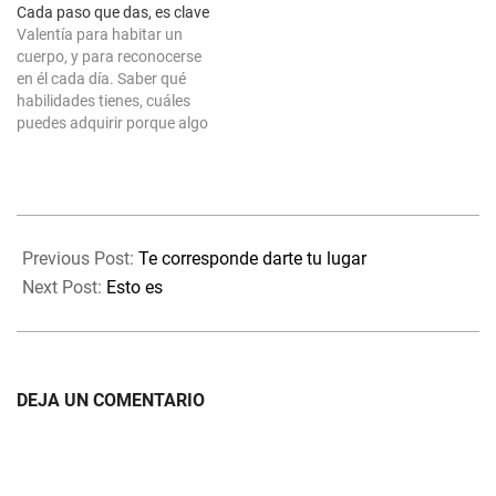
Cada paso que das, es clave
le ponemos tanto empeño
Valentía para habitar un
que lo que hacemos es
cuerpo, y para reconocerse
alimentar el opuesto, con lo
en él cada día. Saber qué
que damos fuerza a que se
habilidades tienes, cuáles
materialice lo que queríamos
puedes adquirir porque algo
tener lejos,…
hay que te lleva hacia ellas.
Incluso de las que tienes, en
cuáles y qué, puedes
mejorar. También de qué has
2020-
de dejar atrás porque no te
12-
conviene. Cada…
Previous Post:
Te corresponde darte tu lugar
07
Next Post:
Esto es
DEJA UN COMENTARIO