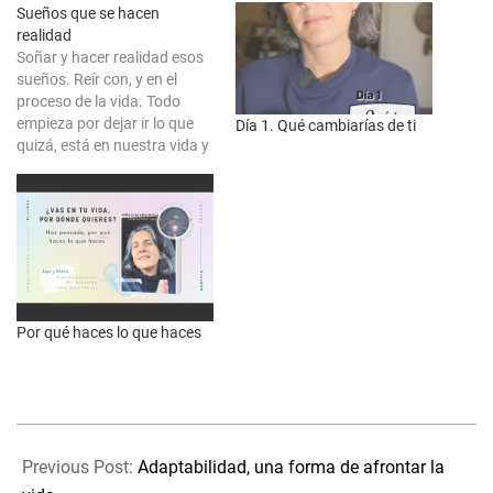
Sueños que se hacen
realidad
Soñar y hacer realidad esos
sueños. Reír con, y en el
proceso de la vida. Todo
empieza por dejar ir lo que
Día 1. Qué cambiarías de ti
quizá, está en nuestra vida y
no queremos que forme
parte de ella. Es algo que ya
está de más, o no te apetece
que esté. Piensa en…
Por qué haces lo que haces
2024-
06-
Previous Post:
Adaptabilidad, una forma de afrontar la