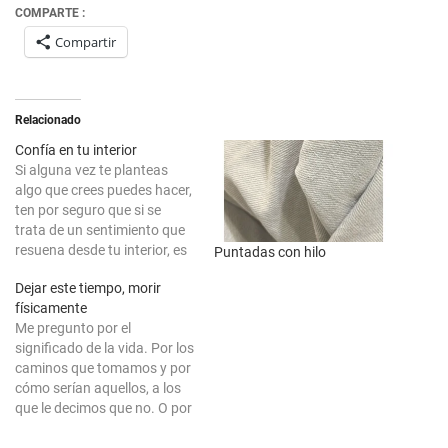
COMPARTE :
Compartir
Relacionado
Confía en tu interior
Si alguna vez te planteas
algo que crees puedes hacer,
ten por seguro que si se
trata de un sentimiento que
resuena desde tu interior, es
Puntadas con hilo
algo que al menos, debieras
Dejar este tiempo, morir
intentar. De poco o nada
físicamente
sirve la idea de ser quién eres
Me pregunto por el
cuando no te permites serlo.
significado de la vida. Por los
Sabes muy…
caminos que tomamos y por
cómo serían aquellos, a los
que le decimos que no. O por
el tiempo que ha sido entre