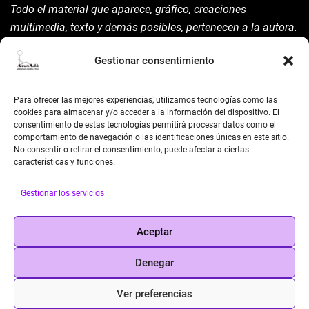
Todo el material que aparece, gráfico, creaciones
multimedia, texto y demás posibles, pertenecen a la autora.
Está prohibida su manipulación sin previo aviso expreso de
Gestionar consentimiento
la mism para ello.
Siempre habrá de nombrarla y reconocer pues su autoría
Para ofrecer las mejores experiencias, utilizamos tecnologías como las
©AsunAdá ​Gracias.
cookies para almacenar y/o acceder a la información del dispositivo. El
consentimiento de estas tecnologías permitirá procesar datos como el
comportamiento de navegación o las identificaciones únicas en este sitio.
No consentir o retirar el consentimiento, puede afectar a ciertas
características y funciones.
Gestionar los servicios
BUSCAR
Aceptar
Search
Denegar
Ver preferencias
© 2026 Asun Adá