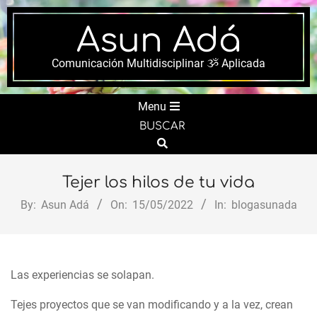
Skip
to
Asun Adá
content
Comunicación Multidisciplinar ૐ Aplicada
Secondary
Menu
Navigation
BUSCAR
Menu
Search
Tejer los hilos de tu vida
By:
Asun Adá
On:
15/05/2022
In:
blogasunada
Las experiencias se solapan.
Tejes proyectos que se van modificando y a la vez, crean