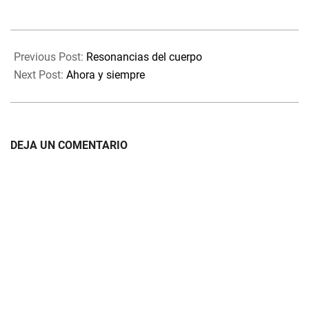
nuestras indecisiones.
Entonces es cuando todo
torna a un nuevo episodio en
2022-
el que, la vida te…
05-
Previous Post:
Resonancias del cuerpo
15
Next Post:
Ahora y siempre
DEJA UN COMENTARIO