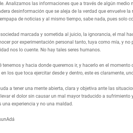
. Analizamos las informaciones que a través de algún medio n
era desinformación que se aleja de la verdad que envuelve la r
empapa de noticias y al mismo tiempo, sabe nada, pues solo con
sociedad marcada y sometida al juicio, la ignorancia, el mal hac
nocer por experimentación personal tanto, tuya como mía, y no 
ridad nos lo cuente. No hay tales seres humanos.
é tenemos y hacia donde queremos ir, y hacerlo en el momento 
n los que toca ejercitar desde y dentro, este es claramente, uno
da a tener una mente abierta, clara y objetiva ante las situaci
llevar el dolor sin causar un mal mayor traducido a sufrimiento 
es una experiencia y no una maldad.
sunAdá