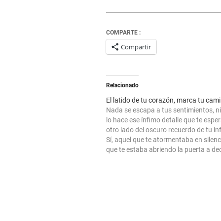
COMPARTE :
Compartir
Relacionado
El latido de tu corazón, marca tu cam
Nada se escapa a tus sentimientos, ni
lo hace ese ínfimo detalle que te espe
otro lado del oscuro recuerdo de tu in
Sí, aquel que te atormentaba en silenci
que te estaba abriendo la puerta a dec
en un mañana, no muy lejano, te…