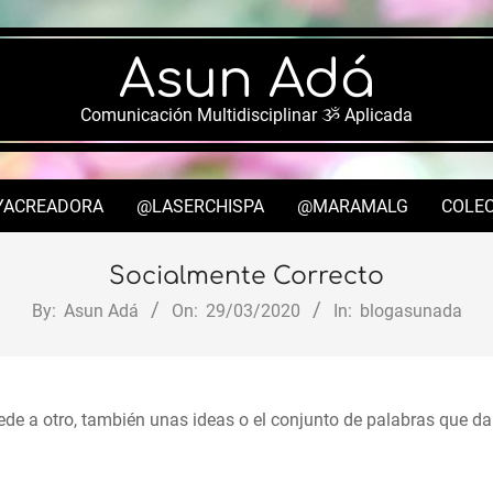
Asun Adá
Comunicación Multidisciplinar ૐ Aplicada
YACREADORA
@LASERCHISPA
@MARAMALG
COLEC
Secondary
Navigation
Socialmente Correcto
Menu
By:
Asun Adá
On:
29/03/2020
In:
blogasunada
de a otro, también unas ideas o el conjunto de palabras que da