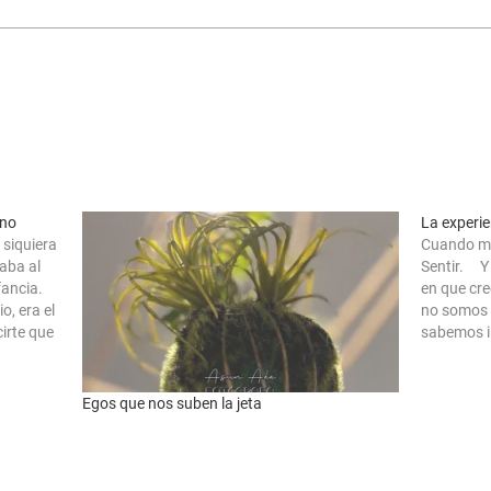
ino
La experie
 siquiera
Cuando mir
raba al
Sentir. Y
fancia.
en que cre
o, era el
no somos 
irte que
sabemos in
sentado q
nos…
Egos que nos suben la jeta