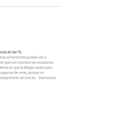
ncia de Ser Tú
as al horizonte puedes ver o,
 es que son muchas las ocasiones
emos en que la Magia existe pero,
capaces de verla, porque no
terpretarla tal cual es. Damos por
ue es de un modo concreto, cómo