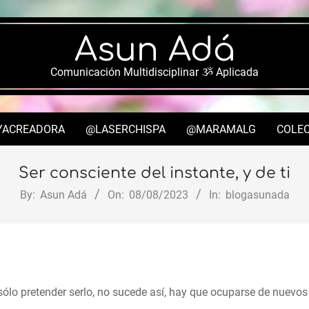
Asun Adá
Comunicación Multidisciplinar ૐ Aplicada
YACREADORA
@LASERCHISPA
@MARAMALG
COLEC
Secondary
Navigation
Ser consciente del instante, y de ti
Menu
By:
Asun Adá
On:
08/08/2023
In:
blogasunada
 sólo pretender serlo, no sucede así, hay que ocuparse de nuevos