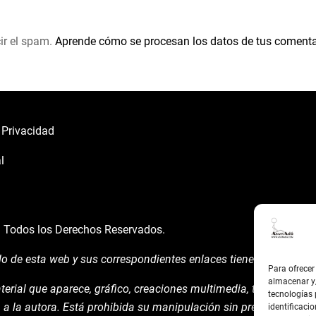
ir el spam.
Aprende cómo se procesan los datos de tus comenta
e Privacidad
l
á
Todos los Derechos Reservados.
do de esta web y sus correspondientes enlaces tienen un uso expl
Para ofrecer
almacenar y/
terial que aparece, gráfico, creaciones multimedia, texto y demá
tecnologías
 a la autora. Está prohibida su manipulación sin previo aviso ex
identificacio