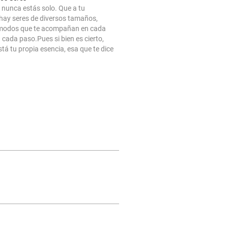
nunca estás solo. Que a tu
hay seres de diversos tamaños,
modos que te acompañan en cada
a cada paso.Pues si bien es cierto,
tá tu propia esencia, esa que te dice
mejor para ti y que habita contigo,