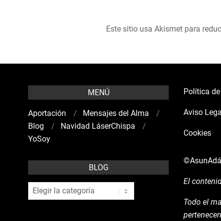
Este sitio usa Akismet para reduc
Política d
MENÚ
Aviso Lega
Aportación
Mensajes del Alma
Blog
Navidad LáserChispa
Cookies
YoSoy
©AsunAd
BLOG
El conteni
blog
Todo el ma
pertenecen