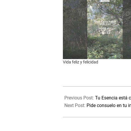
Vida feliz y felicidad
2023-
08-
Previous Post:
Tu Esencia está c
08
Next Post:
Pide consuelo en tu i