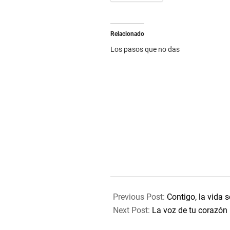
Relacionado
Los pasos que no das
2025-
07-
Previous Post:
Contigo, la vida s
11
Next Post:
La voz de tu corazón