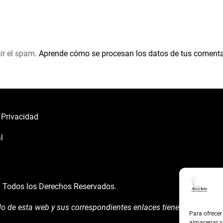
ir el spam.
Aprende cómo se procesan los datos de tus comenta
e Privacidad
l
á
Todos los Derechos Reservados.
do de esta web y sus correspondientes enlaces tienen un uso expl
Para ofrecer
almacenar y/