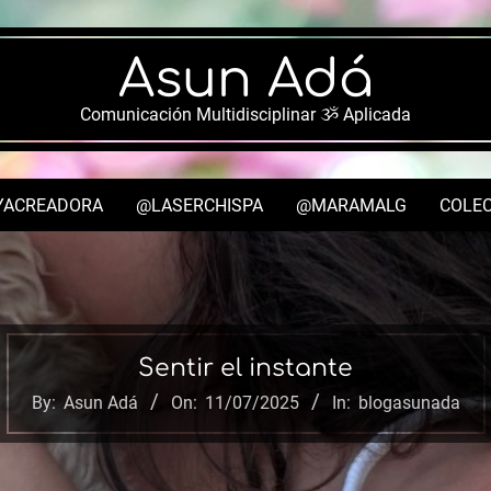
Asun Adá
Comunicación Multidisciplinar ૐ Aplicada
YACREADORA
@LASERCHISPA
@MARAMALG
COLEC
Secondary
Navigation
Menu
Sentir el instante
By:
Asun Adá
On:
11/07/2025
In:
blogasunada