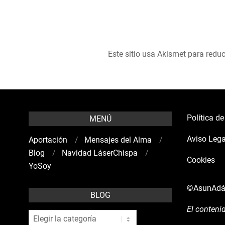
Este sitio usa Akismet para reduc
Política d
MENÚ
Aviso Lega
Aportación
Mensajes del Alma
Blog
Navidad LáserChispa
Cookies
YoSoy
©AsunAd
BLOG
El conteni
blog