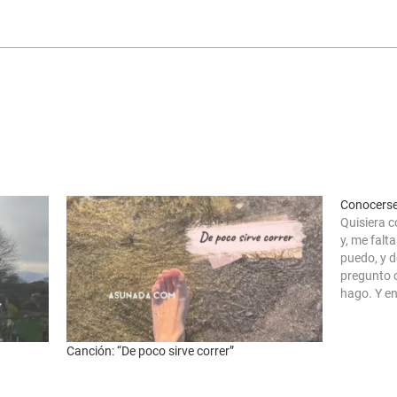
Conocerse 
Quisiera c
y, me falt
puedo, y d
pregunto c
hago. Y e
durante ho
Canción: “De poco sirve correr”