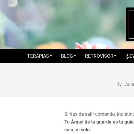
Skip
to
content
TERAPIAS
BLOG
RETROVISOR
@E
By:
Asu
Si has de salir corriendo, indist
Tu Ángel de la guarda es tu guía
sola, ni solo.