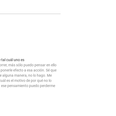
tal cuál uno es
orrer, más sólo puedo pensar en ello
a ponerle efecto a esa acción. Sé que
e alguna manera, no lo hago. Me
uál es el motivo de por qué no lo
n ese pensamiento puedo perderme
ras, intentando salir del bucle…