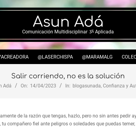
Asun Adá
Comunicación Multidisciplinar ૐ Aplicada
YACREADORA
@LASERCHISPA
@MARAMALG
COLEC
Secondary
Navigation
Salir corriendo, no es la solución
Menu
n Adá
On:
14/04/2023
In:
blogasunada
,
Confianza y Au
intamente de la razón que tengas, hazlo, pero no sin antes pedir a
, tu compañero fiel ante peligros o soledades que puedas temer