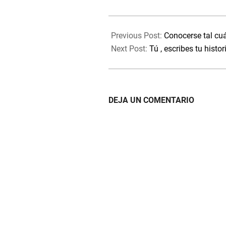
2023-
04-
Previous Post:
Conocerse tal cuá
14
Next Post:
Tú , escribes tu histor
DEJA UN COMENTARIO