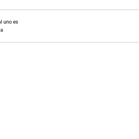
l uno es
ia