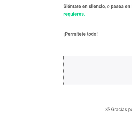
Siéntate en silencio
, o
pasea en 
requieres.
¡Permítete todo!
ૐ Gracias po