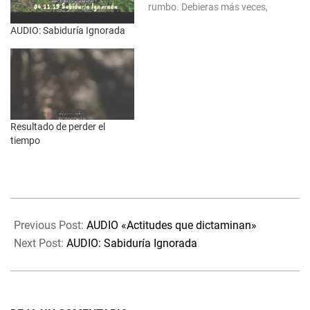
rumbo. Debieras más veces,
oír el silencio de tu alma y
AUDIO: Sabiduría Ignorada
seguir sus indicaciones. Has
de saber y recordar, que
nunca has de dudar de ti.…
Resultado de perder el
tiempo
2019-
11-
Previous Post:
AUDIO «Actitudes que dictaminan»
04
Next Post:
AUDIO: Sabiduría Ignorada