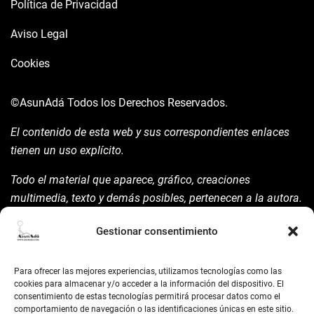
Política de Privacidad
Aviso Legal
Cookies
©AsunAdá
Todos los Derechos Reservados.
El contenido de esta web y sus correspondientes enlaces
tienen un uso explícito.
Todo el material que aparece, gráfico, creaciones
multimedia, texto y demás posibles, pertenecen a la autora.
Está prohibida su manipulación sin previo aviso expreso de
Gestionar consentimiento
la mism para ello.
Siempre habrá de nombrarla y reconocer pues su autoría
Para ofrecer las mejores experiencias, utilizamos tecnologías como las
©AsunAdá ​Gracias.
cookies para almacenar y/o acceder a la información del dispositivo. El
consentimiento de estas tecnologías permitirá procesar datos como el
comportamiento de navegación o las identificaciones únicas en este sitio.