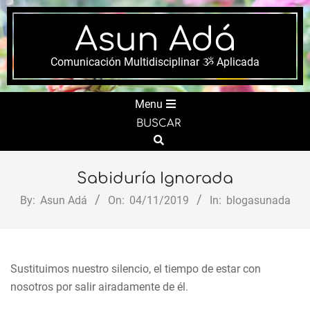
Skip
to
Asun Adá
content
Comunicación Multidisciplinar ૐ Aplicada
Secondary
Menu
Navigation
BUSCAR
Menu
Search
Sabiduría Ignorada
By:
Asun Adá
On:
04/11/2019
In:
blogasunada
Sustituimos nuestro silencio, el tiempo de estar con
nosotros por salir airadamente de él.