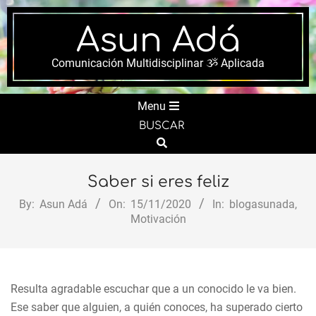
Skip
to
Asun Adá
content
Comunicación Multidisciplinar ૐ Aplicada
Secondary
Menu
Navigation
BUSCAR
Menu
Search
Saber si eres feliz
By:
Asun Adá
On:
15/11/2020
In:
blogasunada
,
Motivación
Resulta agradable escuchar que a un conocido le va bien.
Ese saber que alguien, a quién conoces, ha superado cierto