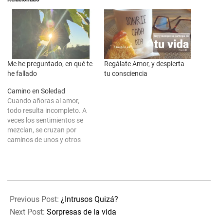
Me he preguntado, en qué te
Regálate Amor, y despierta
he fallado
tu consciencia
Camino en Soledad
Cuando añoras al amor,
todo resulta incompleto. A
veces los sentimientos se
mezclan, se cruzan por
caminos de unos y otros
pero, un vacío permanece en
el interior. Tu alma sigue
añorando un algo. Por más
que se siente en paz sabe
2020-
que en el Hogar había más,
11-
recuerda un…
Previous Post:
¿Intrusos Quizá?
15
Next Post:
Sorpresas de la vida