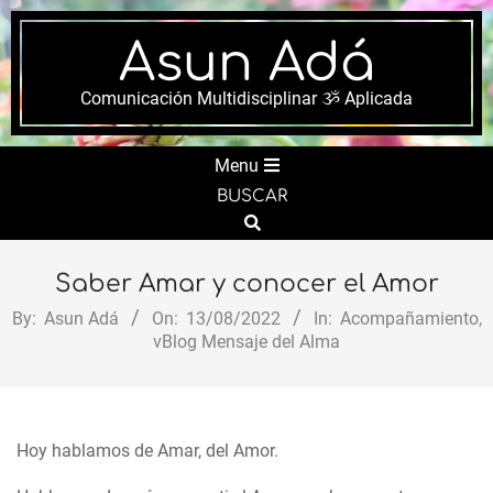
Skip
to
Asun Adá
content
Comunicación Multidisciplinar ૐ Aplicada
Secondary
Menu
Navigation
BUSCAR
Menu
Search
Saber Amar y conocer el Amor
By:
Asun Adá
On:
13/08/2022
In:
Acompañamiento
,
vBlog Mensaje del Alma
Hoy hablamos de Amar, del Amor.