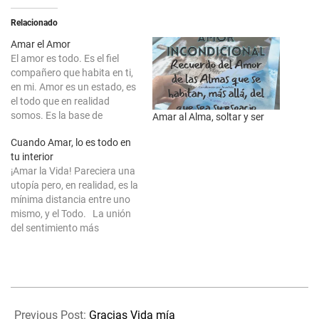
Relacionado
Amar el Amor
El amor es todo. Es el fiel
compañero que habita en ti,
en mi. Amor es un estado, es
el todo que en realidad
somos. Es la base de
Amar al Alma, soltar y ser
nuestra esencia y como tal,
Cuando Amar, lo es todo en
nuestra existencia es amor.
tu interior
Amor es lo que somos, luego
¡Amar la Vida! Pareciera una
está el hecho en sí de…
utopía pero, en realidad, es la
mínima distancia entre uno
mismo, y el Todo. La unión
del sentimiento más
pequeño que puede albergar
el corazón, al tratarse del
encuentro con la propia vida.
Reconocer que estamos
2022-
aquí y ahora llenos de todo,
08-
sabiendo…
Previous Post:
Gracias Vida mía