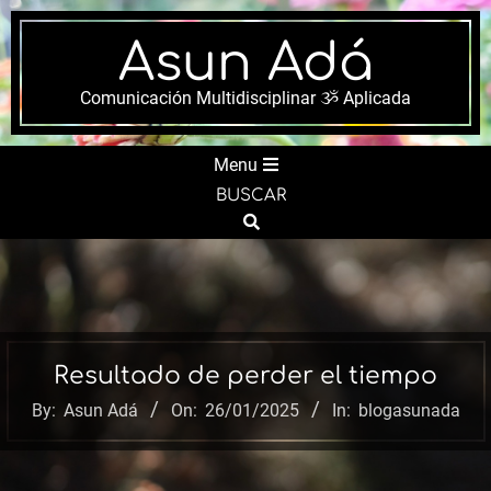
Skip
to
Asun Adá
content
Comunicación Multidisciplinar ૐ Aplicada
Secondary
Menu
Navigation
BUSCAR
Menu
Search
Resultado de perder el tiempo
By:
Asun Adá
On:
26/01/2025
In:
blogasunada