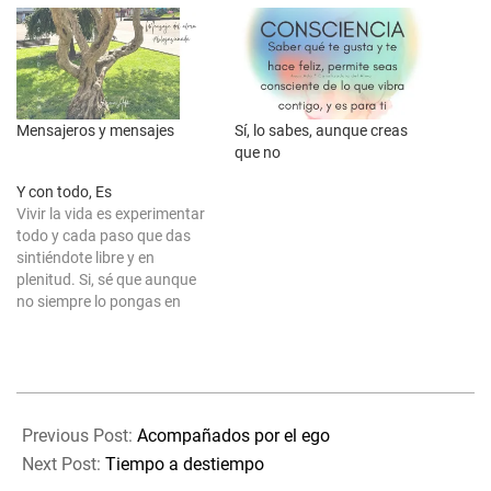
Mensajeros y mensajes
Sí, lo sabes, aunque creas
que no
Y con todo, Es
Vivir la vida es experimentar
todo y cada paso que das
sintiéndote libre y en
plenitud. Si, sé que aunque
no siempre lo pongas en
práctica siquiera en tus
pensamientos sabes que así
es. Lo recuerdas verdad que
si. Me atrevo a decirte que si
2025-
crees estar en el camino…
01-
Previous Post:
Acompañados por el ego
26
Next Post:
Tiempo a destiempo