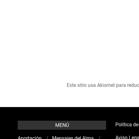
Este sitio usa Akismet para reduc
Política d
MENÚ
Aviso Lega
Aportación
Mensajes del Alma