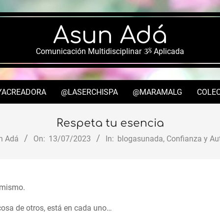
Asun Adá
Comunicación Multidisciplinar ૐ Aplicada
YACREADORA
@LASERCHISPA
@MARAMALG
COLEC
Secondary
Navigation
Respeta tu esencia
Menu
n Adá
On:
13/07/2023
In:
blogasunada
,
Confianza y Au
 mismo.
osa de otros, está en cada uno…