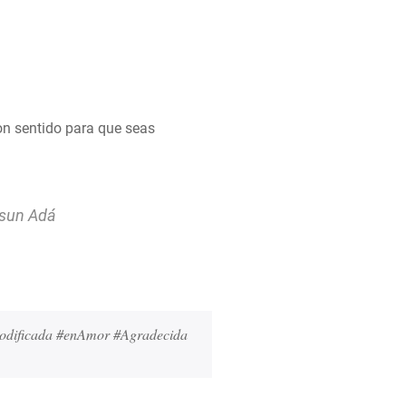
on sentido para que seas
Asun Adá
modificada #enAmor #Agradecida 