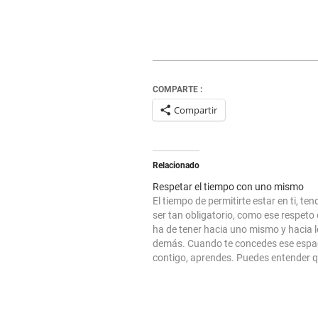
COMPARTE :
Compartir
Relacionado
Respetar el tiempo con uno mismo
El tiempo de permitirte estar en ti, ten
ser tan obligatorio, como ese respeto
ha de tener hacia uno mismo y hacia l
demás. Cuando te concedes ese espa
contigo, aprendes. Puedes entender q
sucede o hacer consciente que realme
está en ti, que te…