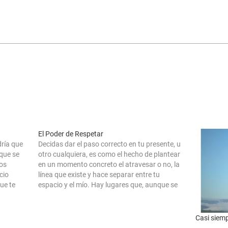
El Poder de Respetar
dría que
Decidas dar el paso correcto en tu presente, u
 que se
otro cualquiera, es como el hecho de plantear
os
en un momento concreto el atravesar o no, la
cio
línea que existe y hace separar entre tu
ue te
espacio y el mío. Hay lugares que, aunque se
nte algo
desconozcan existen, del mismo modo que
porque…
Casi siemp