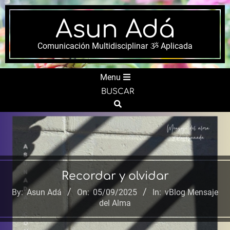
Skip
to
Asun Adá
content
Comunicación Multidisciplinar ૐ Aplicada
Secondary
Menu
Navigation
BUSCAR
Menu
Search
Recordar y olvidar
By:
Asun Adá
On:
05/09/2025
In:
vBlog Mensaje
del Alma