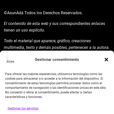
©AsunAdá
Todos los Derechos Reservados.
El contenido de esta web y sus correspondientes enlaces
tienen un uso explícito.
Todo el material que aparece, gráfico, creaciones
multimedia, texto y demás posibles, pertenecen a la autora.
Está prohibida su manipulación sin previo aviso expreso de
Gestionar consentimiento
la mism para ello.
Siempre habrá de nombrarla y reconocer pues su autoría
Para ofrecer las mejores experiencias, utilizamos tecnologías como las
©AsunAdá ​Gracias.
cookies para almacenar y/o acceder a la información del dispositivo. El
consentimiento de estas tecnologías permitirá procesar datos como el
comportamiento de navegación o las identificaciones únicas en este sitio.
No consentir o retirar el consentimiento, puede afectar a ciertas
características y funciones.
Gestionar los servicios