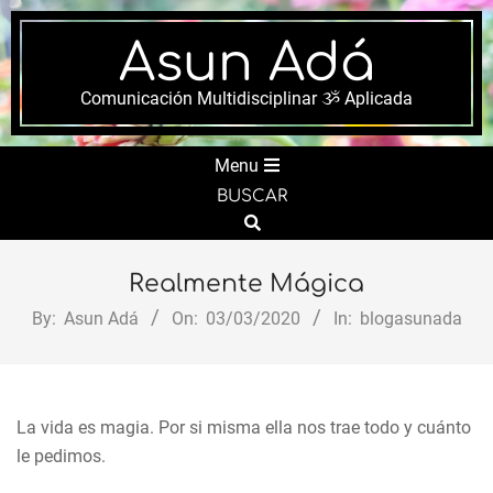
Skip
to
Asun Adá
content
Comunicación Multidisciplinar ૐ Aplicada
Secondary
Menu
Navigation
BUSCAR
Menu
Search
Realmente Mágica
By:
Asun Adá
On:
03/03/2020
In:
blogasunada
La vida es magia. Por si misma ella nos trae todo y cuánto
le pedimos.