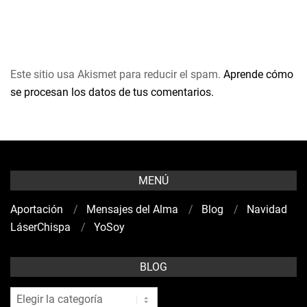
Este sitio usa Akismet para reducir el spam.
Aprende cómo
se procesan los datos de tus comentarios.
MENÚ
Aportación
Mensajes del Alma
Blog
Navidad
LáserChispa
YoSoy
BLOG
blog