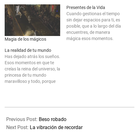
Presentes de la Vida
Cuando gestionas el tiempo
sin dejar espacios para ti, es
posible, que a lo largo del día
encuentres, de manera
mágica esos momentos.
Magia de los mágicos
Disfrutando de los más
La realidad de tu mundo
aparentemente
Has dejado atrás los sueños.
insignificantes o, incluso de
Esos momentos en que te
aquellos que no creías fuese
creías la reina del universo, la
posible. Hay días en los que
princesa de tu mundo
ni eres consciente de que
maravilloso y todo, porque
esos momentos…
un tiempo atrás, creíste a
otros y, dejaste de tener Fe
en ti. En tus proyectos.
Realmente creas lo que
2020-
sueñas o, ¿has dejado de
03-
creer…
Previous Post:
Beso robado
03
Next Post:
La vibración de recordar