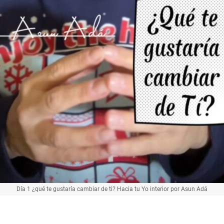
Día 1 ¿qué te gustaría cambiar de ti? Hacia tu Yo interior por Asun Adá