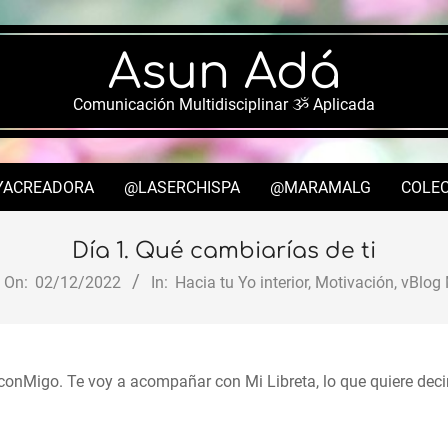
Asun Adá
Comunicación Multidisciplinar ૐ Aplicada
YACREADORA
@LASERCHISPA
@MARAMALG
COLEC
Secondary
Navigation
Día 1. Qué cambiarías de ti
Menu
On:
02/12/2022
In:
Hacia tu Yo interior
,
Motivación
,
vBlog 
onMigo. Te voy a acompañar con Mi Libreta, lo que quiere deci