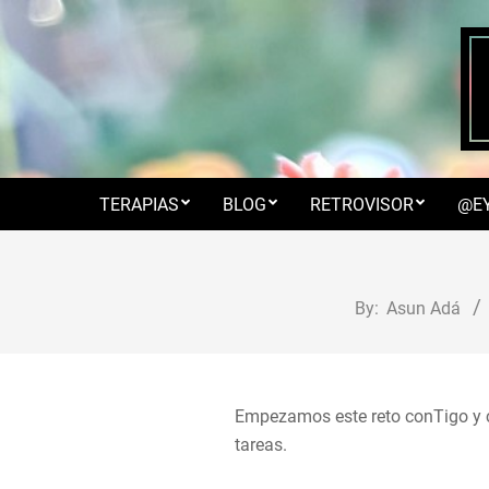
Skip
to
content
TERAPIAS
BLOG
RETROVISOR
@E
By:
Asun Adá
Empezamos este reto conTigo y c
tareas.