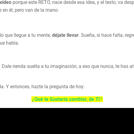
 vídeo
porque este RETO, nace desde esa idea, y el texto, va des
e en él, pero van de la mano.
o que llegue a tu mente,
déjate llevar
. Sueña, si hace falta, reg
que habla.
. Dale rienda suelta a tu imaginación, a eso que nunca, te has at
ada. Y entonces, hazte la pregunta de hoy:
¿
Qué te Gustaría cambiar, de TI
?