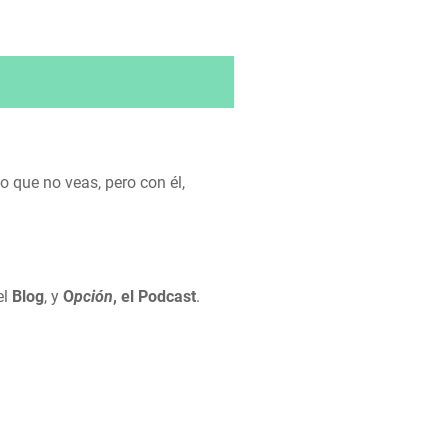
o que no veas, pero con él,
el
Blog
, y
O
pción
, el Podcast
.