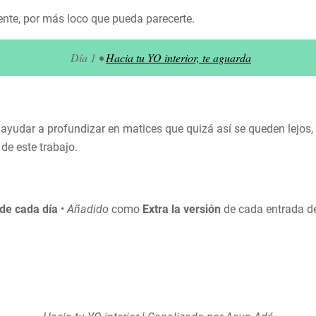
ente, por más loco que pueda parecerte.
Día 1 • 
Hacia tu YO interior, te aguarda
 ayudar a profundizar en matices que quizá así se queden lejos, 
de este trabajo.
 de cada día
•
Añadido
como
Extra la versión
de cada entrada d