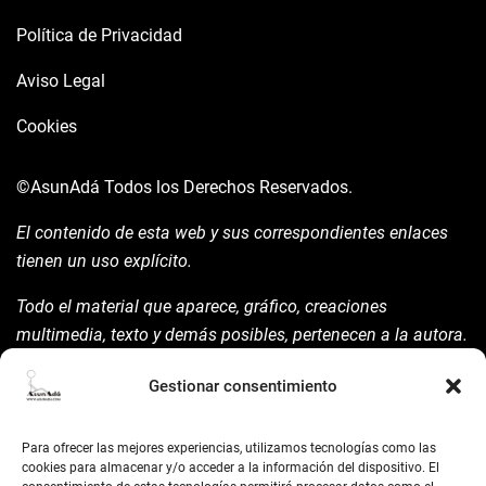
Política de Privacidad
Aviso Legal
Cookies
©AsunAdá
Todos los Derechos Reservados.
El contenido de esta web y sus correspondientes enlaces
tienen un uso explícito.
Todo el material que aparece, gráfico, creaciones
multimedia, texto y demás posibles, pertenecen a la autora.
Está prohibida su manipulación sin previo aviso expreso de
Gestionar consentimiento
la mism para ello.
Siempre habrá de nombrarla y reconocer pues su autoría
Para ofrecer las mejores experiencias, utilizamos tecnologías como las
©AsunAdá ​Gracias.
cookies para almacenar y/o acceder a la información del dispositivo. El