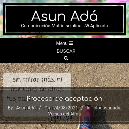
Skip
to
Asun Adá
content
Comunicación Multidisciplinar ૐ Aplicada
Secondary
Menu
Navigation
BUSCAR
Menu
Search
Proceso de aceptación
By:
Asun Adá
On:
24/08/2021
In:
blogasunada
,
Versos del Alma