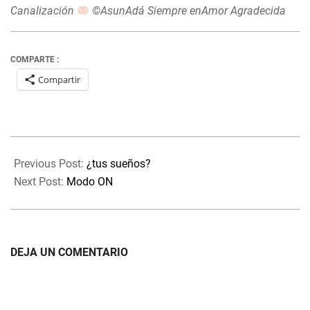
Canalización
©AsunAdá Siempre enAmor Agradecida
COMPARTE :
Compartir
2020-
10-
Previous Post:
¿tus sueños?
10
Next Post:
Modo ON
DEJA UN COMENTARIO