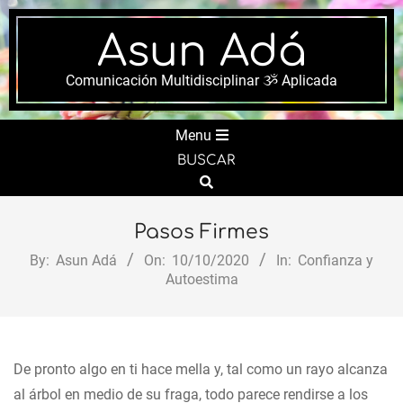
Skip
to
Asun Adá
content
Comunicación Multidisciplinar ૐ Aplicada
Secondary
Menu
Navigation
BUSCAR
Menu
Search
Pasos Firmes
By:
Asun Adá
On:
10/10/2020
In:
Confianza y
Autoestima
De pronto algo en ti hace mella y, tal como un rayo alcanza
al árbol en medio de su fraga, todo parece rendirse a los