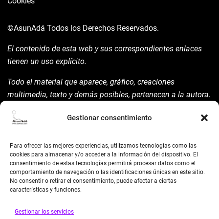
Cookies
©AsunAdá
Todos los Derechos Reservados.
El contenido de esta web y sus correspondientes enlaces
tienen un uso explícito.
Todo el material que aparece, gráfico, creaciones
multimedia, texto y demás posibles, pertenecen a la autora.
Está prohibida su manipulación sin previo aviso expreso de
Gestionar consentimiento
la mism para ello.
Siempre habrá de nombrarla y reconocer pues su autoría
Para ofrecer las mejores experiencias, utilizamos tecnologías como las
©AsunAdá ​Gracias.
cookies para almacenar y/o acceder a la información del dispositivo. El
consentimiento de estas tecnologías permitirá procesar datos como el
comportamiento de navegación o las identificaciones únicas en este sitio.
No consentir o retirar el consentimiento, puede afectar a ciertas
características y funciones.
Gestionar los servicios