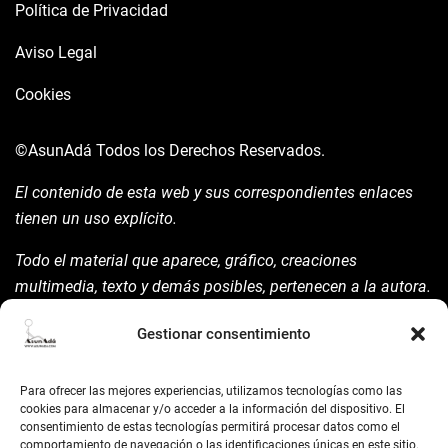
Política de Privacidad
Aviso Legal
Cookies
©AsunAdá
Todos los Derechos Reservados.
El contenido de esta web y sus correspondientes enlaces
tienen un uso explícito.
Todo el material que aparece, gráfico, creaciones
multimedia, texto y demás posibles, pertenecen a la autora.
Está prohibida su manipulación sin previo aviso expreso de
Gestionar consentimiento
la mism para ello.
Siempre habrá de nombrarla y reconocer pues su autoría
Para ofrecer las mejores experiencias, utilizamos tecnologías como las
©AsunAdá ​Gracias.
cookies para almacenar y/o acceder a la información del dispositivo. El
consentimiento de estas tecnologías permitirá procesar datos como el
comportamiento de navegación o las identificaciones únicas en este sitio.