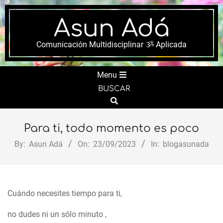
Skip
to
Asun Adá
content
Comunicación Multidisciplinar ૐ Aplicada
Secondary
Menu
Navigation
BUSCAR
Menu
Search
Para ti, todo momento es poco
By:
Asun Adá
On:
23/09/2023
In:
blogasunada
Cuándo necesites tiempo para ti,
no dudes ni un sólo minuto ,