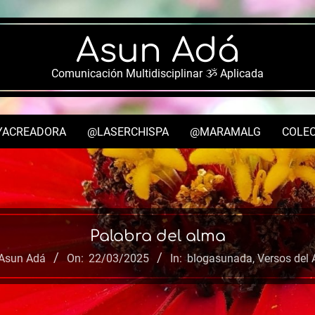
Asun Adá
Comunicación Multidisciplinar ૐ Aplicada
YACREADORA
@LASERCHISPA
@MARAMALG
COLEC
Secondary
Navigation
Menu
Palabra del alma
Asun Adá
On:
22/03/2025
In:
blogasunada
,
Versos del