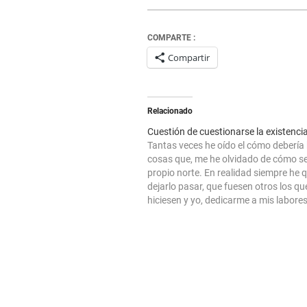
COMPARTE :
Compartir
Relacionado
Cuestión de cuestionarse la existenci
Tantas veces he oído el cómo debería 
cosas que, me he olvidado de cómo ser
propio norte. En realidad siempre he 
dejarlo pasar, que fuesen otros los que
hiciesen y yo, dedicarme a mis labores,
parte interna que me atañe y, sí, dejar