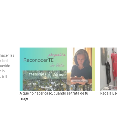
a
hacer las
ía el
querido
 lo
 a la
…
A qué no hacer caso, cuando se trata de tu
Regala Es
linaje